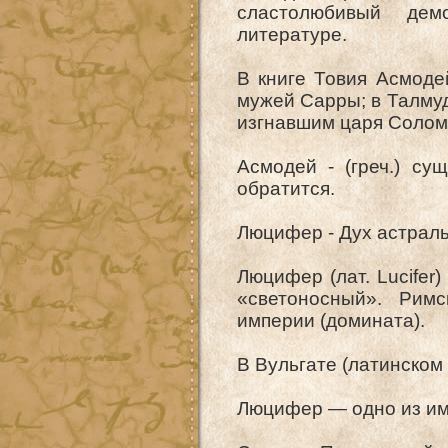
сластолюбивый дем
литературе.
В книге Товия Асмоде
мужей Сарры; в Талмуд
изгнавшим царя Соломо
Асмодей - (греч.) су
обратится.
Люцифер - Дух астраль
Люцифер (лат. Lucifer
«светоносный». Рим
империи (домината).
В Вульгате (латинском
Люцифер — одно из им