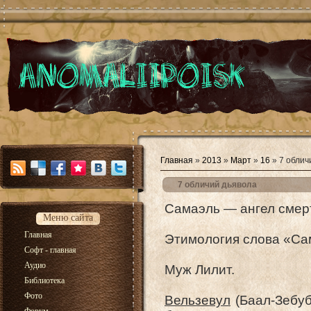
Главная
»
2013
»
Март
»
16
» 7 облич
7 обличий дьявола
Самаэль — ангел смерт
Меню сайта
Главная
Этимология слова «Сама
Софт - главная
Аудио
Муж Лилит.
Библиотека
Фото
Вельзевул
(Баал-Зебуб