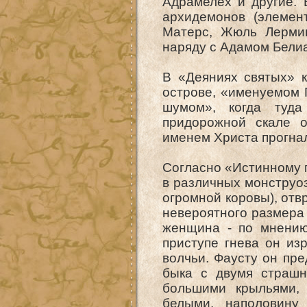
Адрамелех и другие. 
архидемонов (элемен
Матерс, Жюль Лермин
наряду с Адамом Бели
В «Деяниях святых» к
острове, «именуемом 
шумом», когда туда
придорожной скале о
именем Христа прогнал
Согласно «Истинному г
в различных монструо
огромной коровы), отв
невероятного размера 
женщина - по мнению
приступе гнева он из
волчьи. Фаусту он пре
быка с двумя страшн
большими крыльями, 
белыми, наполовину