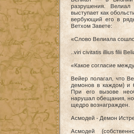
разрушения. Велиал
выступает как обольст
вербующий его в ряд
Ветхом Завете:
«Слово Велиала сошло н
..viri civitatis illius fil
«Какое согласие между
Вейер полагал, что В
демонов в каждом) и 
При его вызове нео
нарушал обещания, но 
щедро вознагражден.
Асмодей - Демон Истр
Асмодей (собствен