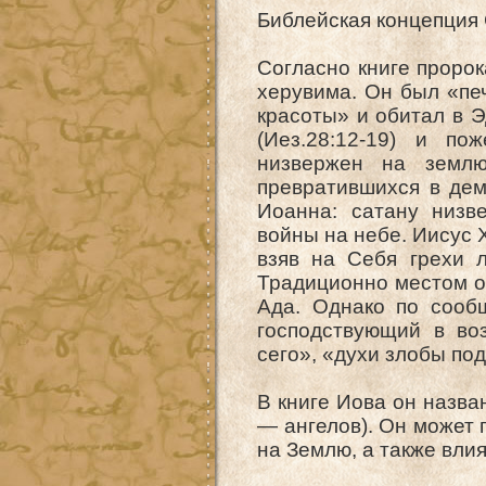
Библейская концепция
Согласно книге пророк
херувима. Он был «пе
красоты» и обитал в 
(Иез.28:12-19) и по
низвержен на землю
превратившихся в дем
Иоанна: сатану низв
войны на небе. Иисус 
взяв на Себя грехи 
Традиционно местом о
Ада. Однако по сооб
господствующий в во
сего», «духи злобы по
В книге Иова он назва
— ангелов). Он может 
на Землю, а также вли