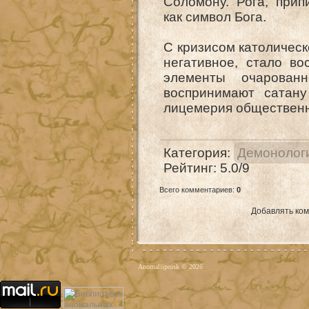
Соломону. Рога, при
как символ Бога.
С кризисом католическ
негативное, стало во
элементы очарован
воспринимают сатану
лицемерия общественн
Категория
:
Демонолог
Рейтинг
:
5.0
/
9
Всего комментариев
:
0
Добавлять ком
Anomaliipoisk © 2026