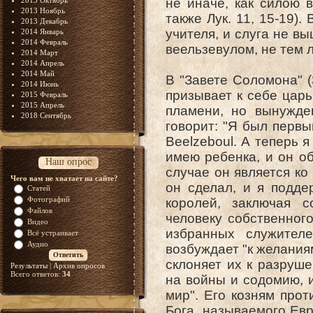
2013 Октябрь
не иначе, как силою в
2013 Ноябрь
также Лук. 11, 15-19)
2013 Декабрь
учителя, и слуга не в
2014 Январь
2014 Февраль
веельзевулом, не тем л
2014 Март
2014 Апрель
2014 Май
В "Завете Соломона" (3
2014 Июнь
призывает к себе царь
2015 Февраль
2015 Апрель
пламени, но вынужде
2018 Сентябрь
говорит: "Я был перв
Beelzeboul. А теперь я
имею ребенка, и он о
Наш опрос
случае он является ко
Чего вам не хватает на сайте?
он сделал, и я подде
Статей
Фотографий
королей, заключая 
Файлов
человеку собственног
Видео
избранных служител
Всё устраивает
Аудио
возбуждает "к желаниям
склоняет их к разруше
Результаты
|
Архив опросов
Всего ответов:
34
на войны и содомию, 
мир". Его козням про
Бога, называемого Евр