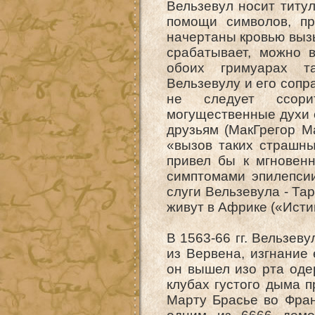
Вельзевул носит титул
помощи символов, пр
начертаны кровью вызы
срабатывает, можно 
обоих гримуарах т
Вельзевулу и его сопр
не следует ссори
могущественные духи 
друзьям (МакГрегор М
«вызов таких страшны
привел бы к мгновенн
симптомами эпилепсии
слуги Вельзевула - Тар
живут в Африке («Исти
В 1563-66 гг. Вельзев
из Вервена, изгнание
он вышел изо рта оде
клубах густого дыма п
Марту Брасье во Фран