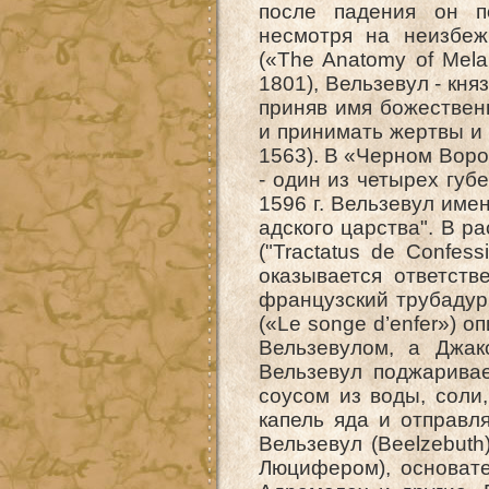
после падения он п
несмотря на неизбеж
(«The Anatomy of Mela
1801), Вельзевул - кня
приняв имя божествен
и принимать жертвы и 
1563). В «Черном Воро
- один из четырех губ
1596 г. Вельзевул име
адского царства". В 
("Tractatus de Confes
оказывается ответств
французский трубадур 
(«Le songe d’enfer») 
Вельзевулом, а Джак
Вельзевул поджарива
соусом из воды, соли,
капель яда и отправл
Вельзевул (Beelzebuth
Люцифером), основате