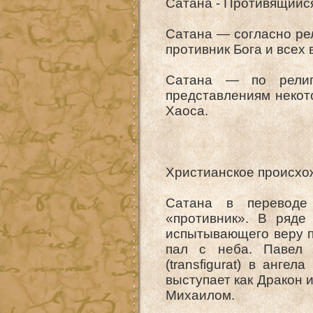
Сатана - Противящийс
Сатана — согласно ре
противник Бога и всех 
Сатана — по религи
представлениям некот
Хаоса.
Христианское происхо
Сатана в переводе 
«противник». В ряде
испытывающего веру п
пал с неба. Павел 
(transfigurat) в ангел
выступает как Дракон 
Михаилом.