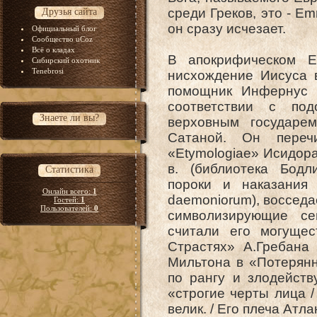
среди Греков, это - Em
Друзья сайта
он сразу исчезает.
Официальный блог
Сообщество uCoz
Всё о кладах
В апокрифическом Е
Сибирский охотник
Tenebrosi
нисхождение Иисуса в
помощник Инфернус з
соответствии с под
Знаете ли вы?
верховным государем
Сатаной. Он переч
«Etymologiae» Исидора
в. (библиотека Бодл
Статистика
пороки и наказания 
Онлайн всего:
1
daemoniorum), восседа
Гостей:
1
Пользователей:
0
символизирующие се
считали его могуще
Страстях» А.Гребана
Мильтона в «Потерянн
по рангу и злодейств
«строгие черты лица /
велик. / Его плеча Атл