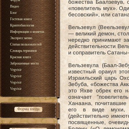
Форум
божества Баалзевув, 
Видео
«повелитель мух». Од
Блог
бесовский», или сатана
Гостевая книга
Криптобиология
Вельзевул (Веельзевул
Информации о монетах
— великий демон, сто
Экспресс меню
нередко принимают за
Статьи пользователей
действительности Вель
Словарь терминов
и соправитель Сатаны
Красная книга
Заброшенные места
Вельзевула (Баал-Зе
Vegvisir
известный оракул это
Vegvisir
Израильский царь Охо
Vegvisir
Зебуба, «божества Акк
Vegvisir
это Яхве обрек его н
означает "повелител
Ханаана, почитавшие 
его в виде мухи, 
Форма входа
(действительно имеют
посвященные, очевид
Бодену («О демонома