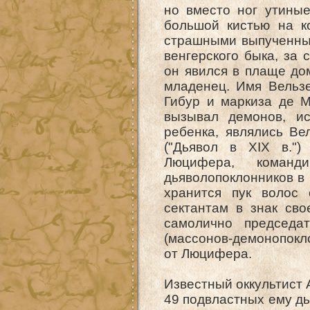
но вместо ног утины
большой кистью на к
страшными выпученным
венгерского быка, за
он явился в плаще до
младенец. Имя Вельзе
Гибур и маркиза де М
вызывал демонов, ис
ребенка, являлись Ве
("Дьявол в XIX в.")
Люцифера, команд
дьяволопоклонников в 
хранится пук волос 
сектантам в знак сво
самолично председат
(массонов-демонопокло
от Люцифера.
Известный оккультист 
49 подвластных ему дь