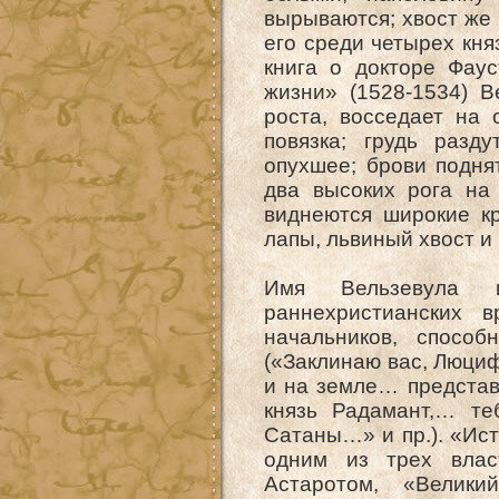
вырываются; хвост же 
его среди четырех кня
книга о докторе Фау
жизни» (1528-1534) В
роста, восседает на 
повязка; грудь разд
опухшее; брови подня
два высоких рога на 
виднеются широкие к
лапы, львиный хвост и 
Имя Вельзевула и
раннехристианских 
начальников, способ
(«Заклинаю вас, Люцифе
и на земле… представ
князь Радамант,… те
Сатаны…» и пр.). «Ист
одним из трех влас
Астаротом, «Великий