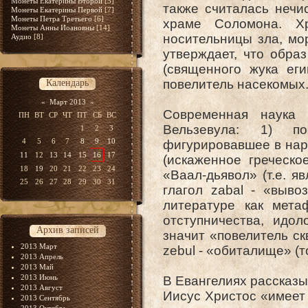
Монеты Екатерины Второй
[5]
также считалась неч
Монеты Екатерины Первой
[7]
Монеты Петра Третьего
[6]
храме Соломона. Хр
Монеты Анны Иоановны
[14]
носительницы зла, мо
Аудио
[8]
утверждает, что обра
(священного жука еги
повелитель насекомых
Календарь
«
Март 2013
»
Современная наука 
ПН
ВТ
СР
ЧТ
ПТ
СБ
ВС
Вельзевула: 1) п
1
2
3
4
5
6
7
8
9
10
фигурировавшее в нар
11
12
13
14
15
16
17
(искаженное греческо
18
19
20
21
22
23
24
«Ваал-дьявол» (т.е. я
25
26
27
28
29
30
31
глагол zabal - «выво
литературе как мета
отступничества, идол
Архив записей
значит «повелитель ск
2013 Март
zebul - «обиталище» (т
2013 Апрель
2013 Май
2013 Июнь
В Евангелиях рассказы
2013 Август
Иисус Христос «имеет 
2013 Сентябрь