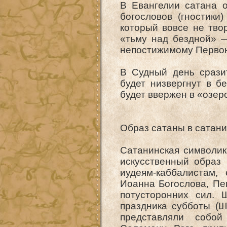
В Евангелии сатана о
богословов (гностики
который вовсе не тво
«тьму над бездной» 
непостижимому Первон
В Судный день срази
будет низвергнут в б
будет ввержен в «озер
Образ сатаны в сатан
Сатанинская символик
искусственный образ 
иудеям-каббалистам,
Иоанна Богослова, Пе
потусторонних сил. 
праздника субботы (Ш
представляли собой