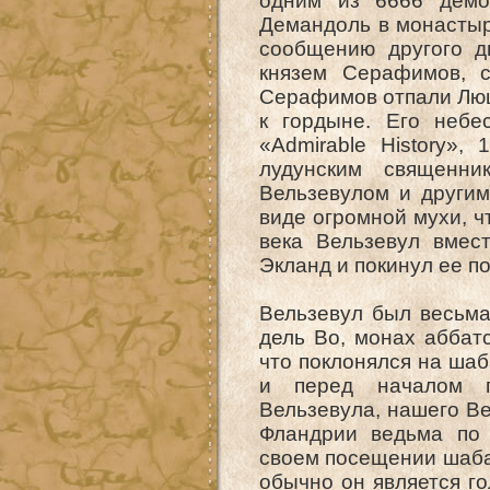
одним из 6666 демо
Демандоль в монастыре
сообщению другого д
князем Серафимов, 
Серафимов отпали Люц
к гордыне. Его небе
«Admirable History»,
лудунским священни
Вельзевулом и другим
виде огромной мухи, ч
века Вельзевул вмес
Экланд и покинул ее по
Вельзевул был весьма
дель Во, монах аббат
что поклонялся на шаб
и перед началом п
Вельзевула, нашего Вел
Фландрии ведьма по 
своем посещении шаба
обычно он является го