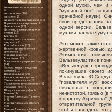
Категории раздела
одной мухи», чем и о
Аномальные места и экспедиции
"мушиный бог", защищ
[4]
Антропогенез
[10]
врачебной науки). Сч
Арманизм
[5]
Археология и палеонтология
[11]
свои предсказания н
Вирусология и микрология
[4]
одной версии, Вельзе
Демонология
[12]
Домовые, кикиморы и прочая
мухами наслал чуму н
нечисть
[25]
Курганы
[6]
Краеведство и старинные
документы
[5]
Это может также отно
Криптобиология
[22]
жертвенной кровью, д
Новости криптобиологии и
археологии
[2]
Этимология осмысл
Мировые секреты
[10]
Мифология
[17]
Вельзевула; так в пон
Мифические и утерянные народы
[14]
«Вельзевул» перевод
Одежда, маски и предметы
покинувшие своего и
шаманов
[10]
Паранормальное
[19]
Вельзевула. Ю.Сандулов
Складни, иконы и кресты
[3]
Тёмные силы и магия
[16]
"повелителя мух" вос
Травоведство и травоведение
[5]
связанные с поедани
Уфология (НЛО)
[10]
Шифры и криптография
[2]
нечистотой, грязью (в
Монеты
[34]
Монеты Александра Третьего
к царству Ахримана". 
[45]
Монеты Александра Второго
отвратительной труп
[39]
чтобы завладеть его 
Монеты Александра Первого
[9]