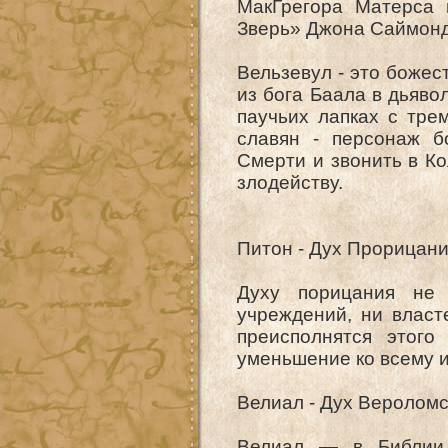
МакГрегора Матерса 
Зверь» Джона Саймонд
Вельзевул - это боже
из бога Баала в дьяво
паучьих лапках с тре
славян - персонаж б
Смерти и звонить в К
злодейству.
Питон - Дух Прорицан
Духу порицания не 
учреждений, ни власт
преисполнятся этого
уменьшение ко всему и
Велиал - Дух Веролом
Велиал — в Библии 