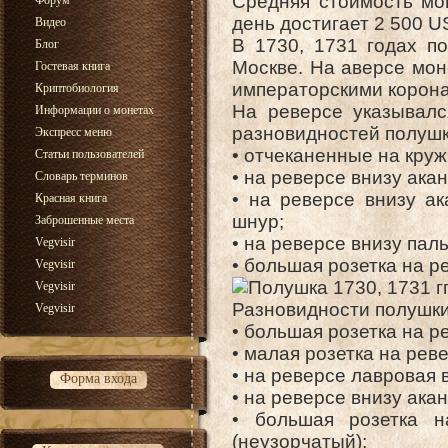
Средняя стоимость мо
Форум
день достигает 2 500 U
Видео
В 1730, 1731 годах п
Блог
Москве. На аверсе мон
Гостевая книга
императорскими корон
Криптобиология
На реверсе указывалс
Информации о монетах
разновидностей полушк
Экспресс меню
• отчеканенные на кружк
Статьи пользователей
• на реверсе внизу акан
Словарь терминов
• на реверсе внизу ак
Красная книга
шнур;
Заброшенные места
• на реверсе внизу пал
Vegvisir
• большая розетка на р
Vegvisir
Vegvisir
Разновидности полушки 
Vegvisir
• большая розетка на р
• малая розетка на рев
• на реверсе лавровая в
Форма входа
• на реверсе внизу ака
• большая розетка н
(неузорчатый);