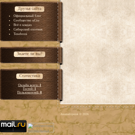
Друзья сайта
Официальный блог
Сообщество uCoz
Всё о кладах
Сибирский охотник
Tenebrosi
Знаете ли вы?
Статистика
Онлайн всего:
1
Гостей:
1
Пользователей:
0
Anomaliipoisk © 2026