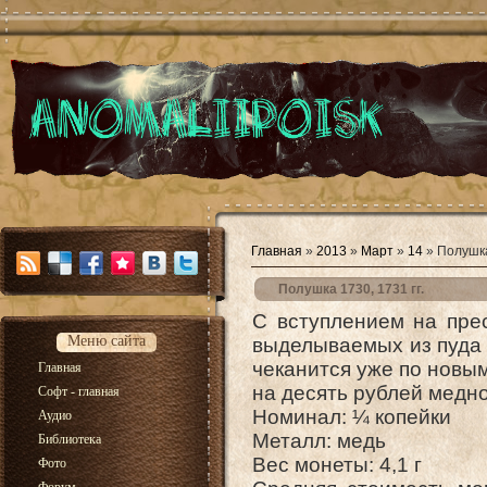
Главная
»
2013
»
Март
»
14
» Полушка
Полушка 1730, 1731 гг.
С вступлением на прес
Меню сайта
выделываемых из пуда 
чеканится уже по новым
Главная
на десять рублей медн
Софт - главная
Номинал: ¼ копейки
Аудио
Металл: медь
Библиотека
Вес монеты: 4,1 г
Фото