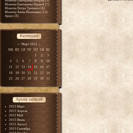
Монеты Екатерины Второй
[5]
Монеты Екатерины Первой
[7]
Монеты Петра Третьего
[6]
Монеты Анны Иоановны
[14]
Аудио
[8]
Календарь
«
Март 2013
»
ПН
ВТ
СР
ЧТ
ПТ
СБ
ВС
1
2
3
4
5
6
7
8
9
10
11
12
13
14
15
16
17
18
19
20
21
22
23
24
25
26
27
28
29
30
31
Архив записей
2013 Март
2013 Апрель
2013 Май
2013 Июнь
2013 Август
2013 Сентябрь