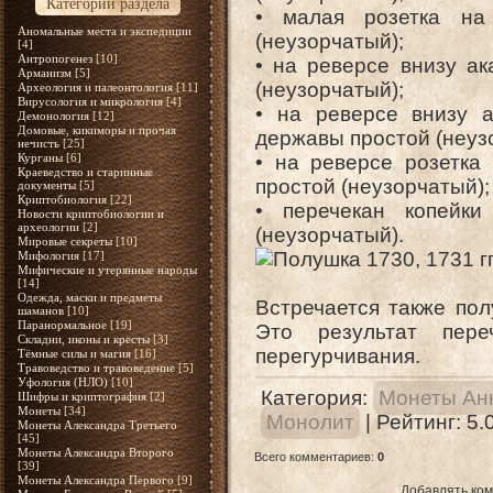
Категории раздела
• малая розетка на
Аномальные места и экспедиции
(неузорчатый);
[4]
Антропогенез
[10]
• на реверсе внизу ак
Арманизм
[5]
(неузорчатый);
Археология и палеонтология
[11]
Вирусология и микрология
[4]
• на реверсе внизу а
Демонология
[12]
Домовые, кикиморы и прочая
державы простой (неуз
нечисть
[25]
Курганы
[6]
• на реверсе розетка
Краеведство и старинные
простой (неузорчатый);
документы
[5]
Криптобиология
[22]
• перечекан копейк
Новости криптобиологии и
археологии
[2]
(неузорчатый).
Мировые секреты
[10]
Мифология
[17]
Мифические и утерянные народы
[14]
Одежда, маски и предметы
Встречается также пол
шаманов
[10]
Паранормальное
[19]
Это результат пере
Складни, иконы и кресты
[3]
перегурчивания.
Тёмные силы и магия
[16]
Травоведство и травоведение
[5]
Уфология (НЛО)
[10]
Категория
:
Монеты Ан
Шифры и криптография
[2]
Монеты
[34]
Монолит
|
Рейтинг
:
5.
Монеты Александра Третьего
[45]
Монеты Александра Второго
Всего комментариев
:
0
[39]
Монеты Александра Первого
[9]
Добавлять ком