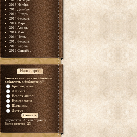
2013 Октябрь
2013 Ноябрь
2013 Декабрь
2014 Январь
2014 Февраль
2014 Март
2014 Апрель
2014 Май
2014 Июнь
2015 Февраль
2015 Апрель
2018 Сентябрь
Наш опрос
Книги какой тематики больше
добавлять в библиотеку?
Криптография
Алхимия
Неопознанное
Нумерология
Шаманизм
Другое
Результаты
|
Архив опросов
Всего ответов:
23