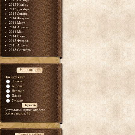
2013 Октябрь
2013 Ноябрь
2013 Декабрь
2014 Январь
2014 Февраль
2014 Март
2014 Апрель
2014 Май
2014 Июнь
2015 Февраль
2015 Апрель
2018 Сентябрь
Наш опрос
Оцените сайт
Отлично
Хорошо
Неплохо
Плохо
Ужасно
Результаты
|
Архив опросов
Всего ответов:
45