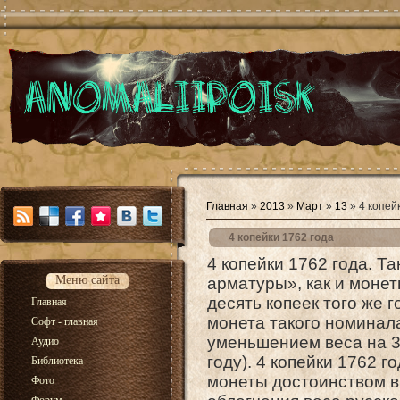
Главная
»
2013
»
Март
»
13
» 4 копей
4 копейки 1762 года
4 копейки 1762 года. Т
Меню сайта
арматуры», как и монеты
десять копеек того же
Главная
монета такого номинала
Софт - главная
уменьшением веса на 3 
Аудио
году). 4 копейки 1762 г
Библиотека
монеты достоинством 
Фото