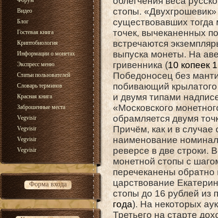
облегчения веса русск
Форум
стопы. «Двухгрошевик» 
Видео
существовавших тогда 
Блог
точек, вычеканенных п
Гостевая книга
встречаются экземпляр
Криптобиология
выпуска монеты. На авер
Информации о монетах
гривенника (
10 копеек 
Экспресс меню
Победоносец без манти
Статьи пользователей
побивающий крылатого 
Словарь терминов
и двумя типами надписе
Красная книга
«Московского монетног
Заброшенные места
обрамляется двумя точк
Vegvisir
Причём, как и в случае
Vegvisir
наименование номинал
Vegvisir
реверсе в две строки. 
Vegvisir
монетной стопы с шагом
перечеканены обратно 
царствование Екатерин
Форма входа
стопы до 16 рублей из 
года
). На некоторых ау
Третьего на старте дох