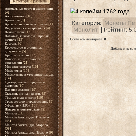
Категории раздела
Аномальные места и экспедиции
[4]
Антропогенез
[10]
Арманизм
[5]
Категория
:
Монеты Пет
Археология и палеонтология
[11]
Вирусология и микрология
[4]
Монолит
|
Рейтинг
:
5.
Демонология
[12]
Домовые, кикиморы и прочая
Всего комментариев
:
0
нечисть
[25]
Курганы
[6]
Краеведство и старинные
Добавлять ком
документы
[5]
Криптобиология
[22]
Новости криптобиологии и
археологии
[2]
Мировые секреты
[10]
Мифология
[17]
Мифические и утерянные народы
[14]
Одежда, маски и предметы
шаманов
[10]
Паранормальное
[19]
Складни, иконы и кресты
[3]
Тёмные силы и магия
[16]
Травоведство и травоведение
[5]
Уфология (НЛО)
[10]
Шифры и криптография
[2]
Монеты
[34]
Монеты Александра Третьего
[45]
Монеты Александра Второго
[39]
Монеты Александра Первого
[9]