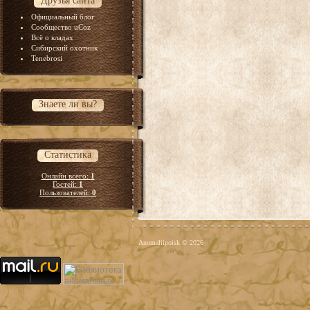
Друзья сайта
Официальный блог
Сообщество uCoz
Всё о кладах
Сибирский охотник
Tenebrosi
Знаете ли вы?
Статистика
Онлайн всего:
1
Гостей:
1
Пользователей:
0
Anomaliipoisk © 2026