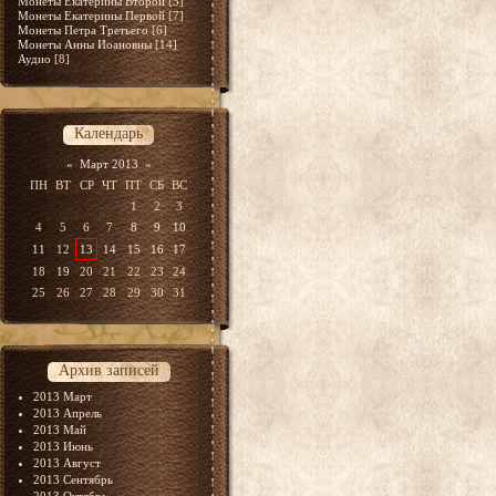
Монеты Екатерины Второй
[5]
Монеты Екатерины Первой
[7]
Монеты Петра Третьего
[6]
Монеты Анны Иоановны
[14]
Аудио
[8]
Календарь
«
Март 2013
»
ПН
ВТ
СР
ЧТ
ПТ
СБ
ВС
1
2
3
4
5
6
7
8
9
10
11
12
13
14
15
16
17
18
19
20
21
22
23
24
25
26
27
28
29
30
31
Архив записей
2013 Март
2013 Апрель
2013 Май
2013 Июнь
2013 Август
2013 Сентябрь