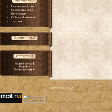
Друзья сайта
Официальный блог
Сообщество uCoz
Всё о кладах
Сибирский охотник
Tenebrosi
Знаете ли вы?
Статистика
Онлайн всего:
1
Гостей:
1
Пользователей:
0
Anomaliipoisk © 2026