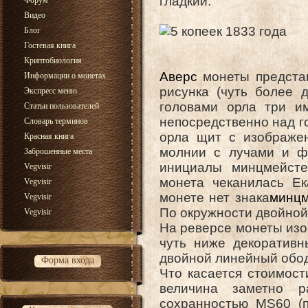
гладкий.
Форум
Видео
Блог
Гостевая книга
Криптобиология
Аверс
монеты представл
Информации о монетах
рисунка (чуть более 
Экспресс меню
головами орла три им
Статьи пользователей
непосредственно над го
Словарь терминов
орла щит с изображе
Красная книга
молнии с лучами и ф
Заброшенные места
инициалы минцмейсте
Vegvisir
монета чеканилась Ек
Vegvisir
монете нет знака
минцм
Vegvisir
По окружности двойной
Vegvisir
На реверсе монеты изо
чуть ниже декоратив
двойной линейный обо
Форма входа
Что касается стоимост
величина заметно 
сохранностью MS60 (п