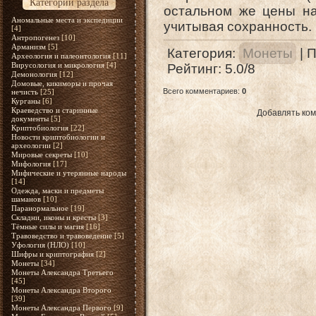
Категории раздела
остальном же цены на
Аномальные места и экспедиции
учитывая сохранность.
[4]
Антропогенез
[10]
Арманизм
[5]
Категория
:
Монеты
|
П
Археология и палеонтология
[11]
Вирусология и микрология
[4]
Рейтинг
:
5.0
/
8
Демонология
[12]
Домовые, кикиморы и прочая
Всего комментариев
:
0
нечисть
[25]
Курганы
[6]
Краеведство и старинные
Добавлять ком
документы
[5]
Криптобиология
[22]
Новости криптобиологии и
археологии
[2]
Мировые секреты
[10]
Мифология
[17]
Мифические и утерянные народы
[14]
Одежда, маски и предметы
шаманов
[10]
Паранормальное
[19]
Складни, иконы и кресты
[3]
Тёмные силы и магия
[16]
Травоведство и травоведение
[5]
Уфология (НЛО)
[10]
Шифры и криптография
[2]
Монеты
[34]
Монеты Александра Третьего
[45]
Монеты Александра Второго
[39]
Монеты Александра Первого
[9]