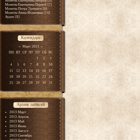
Монеты Екатерины Второй
[5]
Монеты Екатерины Первой
[7]
Монеты Петра Третьего
[6]
Монеты Анны Иоановны
[14]
Аудио
[8]
Календарь
«
Март 2013
»
ПН
ВТ
СР
ЧТ
ПТ
СБ
ВС
1
2
3
4
5
6
7
8
9
10
11
12
13
14
15
16
17
18
19
20
21
22
23
24
25
26
27
28
29
30
31
Архив записей
2013 Март
2013 Апрель
2013 Май
2013 Июнь
2013 Август
2013 Сентябрь