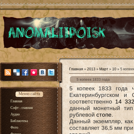
Главная
»
2013
»
Март
»
10
» 5 копее
5 копеек 1833 года
5 копеек 1833 года 
Меню сайта
Екатеринбургском и 
соответственно
14 33
Главная
данный монетный тип 
Софт - главная
рублевой
стопе
.
Аудио
Данный экземпляр, как
Библиотека
составляет 36,5 мм при
Фото