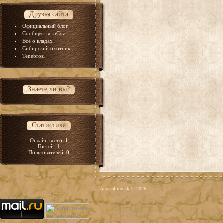
Друзья сайта
Официальный блог
Сообщество uCoz
Всё о кладах
Сибирский охотник
Tenebrosi
Знаете ли вы?
Статистика
Онлайн всего:
1
Гостей:
1
Пользователей:
0
Anomaliipoisk © 2026