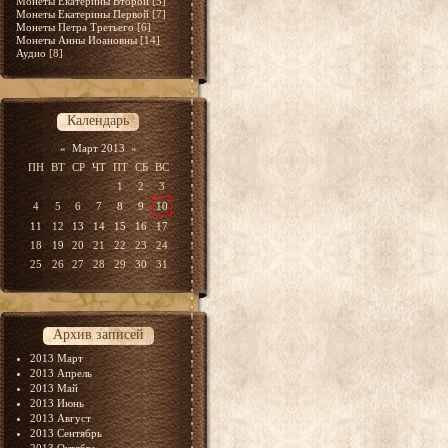
Монеты Екатерины Второй
[5]
Монеты Екатерины Первой
[7]
Монеты Петра Третьего
[6]
Монеты Анны Иоановны
[14]
Аудио
[8]
Календарь
«
Март 2013
»
ПН
ВТ
СР
ЧТ
ПТ
СБ
ВС
1
2
3
4
5
6
7
8
9
10
11
12
13
14
15
16
17
18
19
20
21
22
23
24
25
26
27
28
29
30
31
Архив записей
2013 Март
2013 Апрель
2013 Май
2013 Июнь
2013 Август
2013 Сентябрь