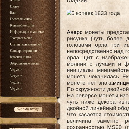
гладкий.
Форум
Видео
Блог
Гостевая книга
Криптобиология
Аверс
монеты представл
Информации о монетах
рисунка (чуть более 
Экспресс меню
головами орла три им
Статьи пользователей
непосредственно над го
Словарь терминов
орла щит с изображе
Красная книга
молнии с лучами и ф
Заброшенные места
инициалы минцмейсте
Vegvisir
монета чеканилась Ек
Vegvisir
монете нет знака
минцм
Vegvisir
По окружности двойной
Vegvisir
На реверсе монеты изо
чуть ниже декоратив
двойной линейный обо
Форма входа
Что касается стоимост
величина заметно 
сохранностью MS60 (п