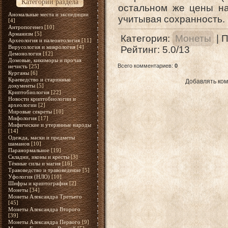
Категории раздела
остальном же цены на
Аномальные места и экспедиции
учитывая сохранность.
[4]
Антропогенез
[10]
Арманизм
[5]
Категория
:
Монеты
|
П
Археология и палеонтология
[11]
Вирусология и микрология
[4]
Рейтинг
:
5.0
/
13
Демонология
[12]
Домовые, кикиморы и прочая
Всего комментариев
:
0
нечисть
[25]
Курганы
[6]
Краеведство и старинные
Добавлять ком
документы
[5]
Криптобиология
[22]
Новости криптобиологии и
археологии
[2]
Мировые секреты
[10]
Мифология
[17]
Мифические и утерянные народы
[14]
Одежда, маски и предметы
шаманов
[10]
Паранормальное
[19]
Складни, иконы и кресты
[3]
Тёмные силы и магия
[16]
Травоведство и травоведение
[5]
Уфология (НЛО)
[10]
Шифры и криптография
[2]
Монеты
[34]
Монеты Александра Третьего
[45]
Монеты Александра Второго
[39]
Монеты Александра Первого
[9]