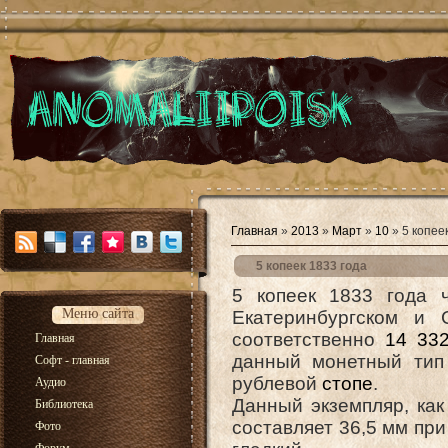
Главная
»
2013
»
Март
»
10
» 5 копее
5 копеек 1833 года
5 копеек 1833 года 
Меню сайта
Екатеринбургском и 
соответственно
14 33
Главная
данный монетный тип 
Софт - главная
рублевой
стопе
.
Аудио
Данный экземпляр, как
Библиотека
составляет 36,5 мм при
Фото