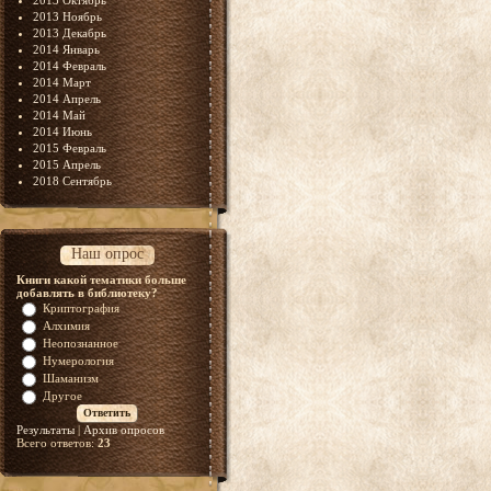
2013 Октябрь
2013 Ноябрь
2013 Декабрь
2014 Январь
2014 Февраль
2014 Март
2014 Апрель
2014 Май
2014 Июнь
2015 Февраль
2015 Апрель
2018 Сентябрь
Наш опрос
Книги какой тематики больше
добавлять в библиотеку?
Криптография
Алхимия
Неопознанное
Нумерология
Шаманизм
Другое
Результаты
|
Архив опросов
Всего ответов:
23