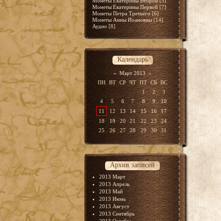
Монеты Екатерины Второй
[5]
Монеты Екатерины Первой
[7]
Монеты Петра Третьего
[6]
Монеты Анны Иоановны
[14]
Аудио
[8]
Календарь
«
Март 2013
»
ПН
ВТ
СР
ЧТ
ПТ
СБ
ВС
1
2
3
4
5
6
7
8
9
10
11
12
13
14
15
16
17
18
19
20
21
22
23
24
25
26
27
28
29
30
31
Архив записей
2013 Март
2013 Апрель
2013 Май
2013 Июнь
2013 Август
2013 Сентябрь