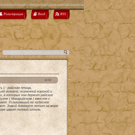
Регистрация
Вход
RSS
16:53
ъ )
-
райская птица,
й головой, осененной короной и
и, в которых она держит райские
уяне ( Макарийском ) вместе с
ущает. Услышавший ее чудесное
ает. Зимой Алконост летит на море
море царит полный штиль.