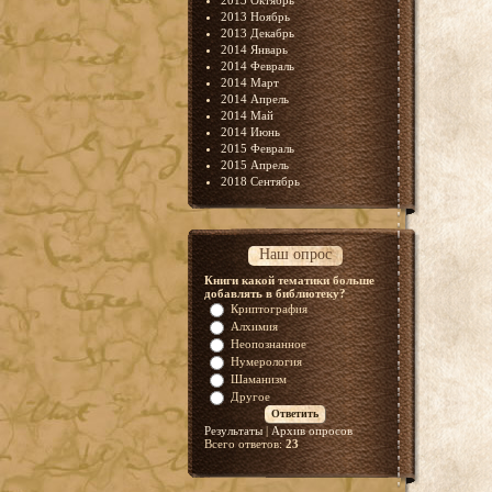
2013 Октябрь
2013 Ноябрь
2013 Декабрь
2014 Январь
2014 Февраль
2014 Март
2014 Апрель
2014 Май
2014 Июнь
2015 Февраль
2015 Апрель
2018 Сентябрь
Наш опрос
Книги какой тематики больше
добавлять в библиотеку?
Криптография
Алхимия
Неопознанное
Нумерология
Шаманизм
Другое
Результаты
|
Архив опросов
Всего ответов:
23