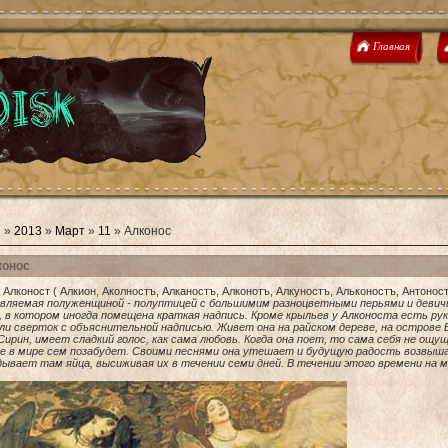
Главная
я
»
2013
»
Март
»
11
» Алконос
конос
 Алконост ( Алкион, Аколностъ, Алканостъ, Алконотъ, Алкуностъ, Альконостъ, Антоност
вляемая полуженщиной - полуптицей с большимим разноцветными перьями и девичье
, в котором иногда помещена краткая надпись. Кроме крыльев у Алконоста есть рук
ли сверток с объяснительной надписью. Живет она на райском дереве, на острове Б
Сирин, имеет сладкий голос, как сама любовь. Когда она поет, то сама себя не ощ
се в мире сем позабудет. Своими песнями она утешает и будущую радость возвыш
дывает там яйца, высиживая их в течении семи дней. В течении этого времени на 