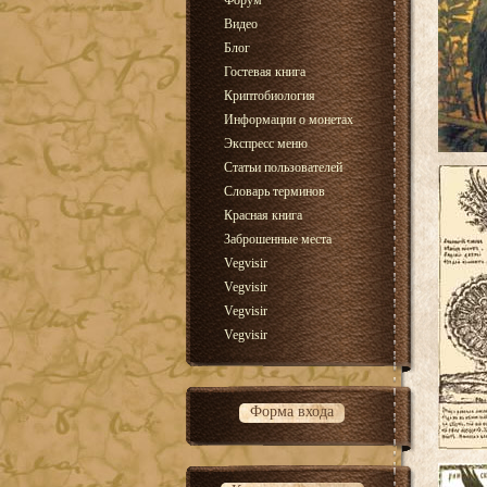
Форум
Видео
Блог
Гостевая книга
Криптобиология
Информации о монетах
Экспресс меню
Статьи пользователей
Словарь терминов
Красная книга
Заброшенные места
Vegvisir
Vegvisir
Vegvisir
Vegvisir
Форма входа