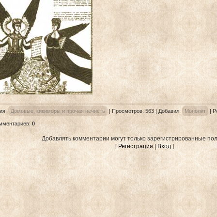
ия
:
Домовые, кикиморы и прочая нечисть
|
Просмотров
: 563 |
Добавил
:
Монолит
|
Р
омментариев
:
0
Добавлять комментарии могут только зарегистрированные пол
[
Регистрация
|
Вход
]