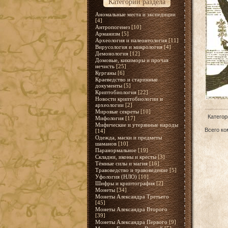
Категории раздела
Аномальные места и экспедиции
[4]
Антропогенез
[10]
Арманизм
[5]
Археология и палеонтология
[11]
Вирусология и микрология
[4]
Демонология
[12]
Домовые, кикиморы и прочая
нечисть
[25]
Курганы
[6]
Краеведство и старинные
документы
[5]
Криптобиология
[22]
Новости криптобиологии и
археологии
[2]
Мировые секреты
[10]
Категор
Мифология
[17]
Мифические и утерянные народы
Всего к
[14]
Одежда, маски и предметы
шаманов
[10]
Паранормальное
[19]
Складни, иконы и кресты
[3]
Тёмные силы и магия
[16]
Травоведство и травоведение
[5]
Уфология (НЛО)
[10]
Шифры и криптография
[2]
Монеты
[34]
Монеты Александра Третьего
[45]
Монеты Александра Второго
[39]
Монеты Александра Первого
[9]