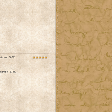
ейтинг
:
5.0
/
8
ьзователи.