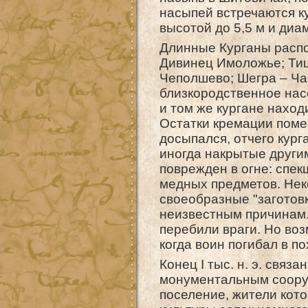
насыпей встречаются к
высотой до 5,5 м и диа
Длинные Курганы расп
Дивинец Имоложье; Ти
Чеполшево; Шегра – Ча
близкородственное нас
и том же кургане наход
Остатки кремации помещ
досыпался, отчего кург
иногда накрытые други
поврежден в огне: спе
медных предметов. Неко
своеобразные "заготов
неизвестным причинам. 
перебили враги. Но во
когда воин погибал в по
Конец I тыс. н. э. связ
монументальным сооруж
поселение, жители кот