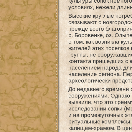
культуры сопок немног
условиях, нежели длин
Высокие круглые погре
связывают с новгородс
прежде всего благопри
р. Боровенке, оз. Олып
о том, как возникла ку
жителей этих поселков
группы, не сооружавши
контакта пришедших с 
населением народа дли
население региона. Пе
археологически предста
До недавнего времени 
сооружениями. Однако 
выявили, что это преи
исследовании сопки (Ме
и на промежуточных эт
ритуальные комплексы.
капищем-храмом. В цен