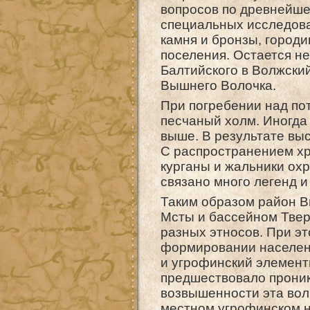
вопросов по древнейше
специальных исследова
камня и бронзы, городи
поселения. Остается н
Балтийского в Волжски
Вышнего Волочка.
При погребении над пот
песчаный холм. Иногда
выше. В результате выс
С распространением хр
курганы и жальники охр
связано много легенд и
Таким образом район В
Мсты и бассейном Тверц
разных этносов. При э
формировании населени
и угрофинский элемент
предшествовало проник
возвышенности эта вол
местном угрофинском н