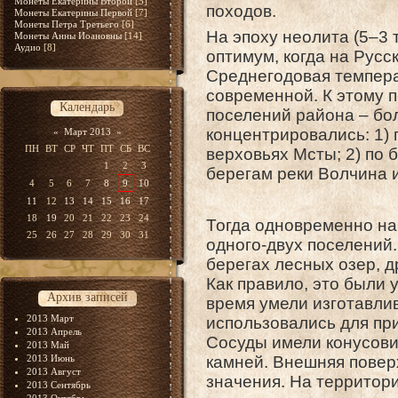
Монеты Екатерины Второй
[5]
походов.
Монеты Екатерины Первой
[7]
Монеты Петра Третьего
[6]
На эпоху неолита (5–3 т
Монеты Анны Иоановны
[14]
Аудио
[8]
оптимум, когда на Русс
Среднегодовая темпера
современной. К этому 
Календарь
поселений района – бо
концентрировались: 1) 
«
Март 2013
»
ПН
ВТ
СР
ЧТ
ПТ
СБ
ВС
верховьях Мcты; 2) по 
1
2
3
берегам реки Волчина и
4
5
6
7
8
9
10
11
12
13
14
15
16
17
18
19
20
21
22
23
24
Тогда одновременно на
25
26
27
28
29
30
31
одного-двух поселений
берегах лесных озер, д
Как правило, это были 
Архив записей
время умели изготавли
2013 Март
использовались для пр
2013 Апрель
Сосуды имели конусовид
2013 Май
2013 Июнь
камней. Внешняя повер
2013 Август
значения. На территор
2013 Сентябрь