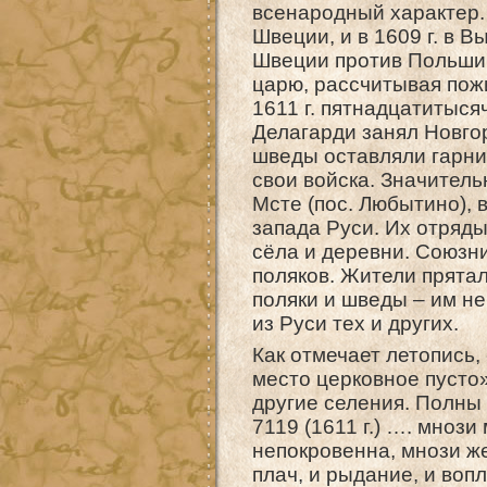
всенародный характер.
Швеции, и в 1609 г. в 
Швеции против Польши.
царю, рассчитывая пожи
1611 г. пятнадцатитыс
Делагарди занял Новгор
шведы оставляли гарни
свои войска. Значитель
Мсте (пос. Любытино), 
запада Руси. Их отряды
сёла и деревни. Союзни
поляков. Жители прятал
поляки и шведы – им не
из Руси тех и других.
Как отмечает летопись,
место церковное пусто
другие селения. Полны 
7119 (1611 г.) …. мноз
непокровенна, мнози же
плач, и рыдание, и вопл