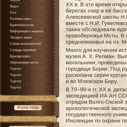
Форум
XX в. В это время откр
Видео
берегах озер в её басс
Блог
Алексеевской школы Н.И
Гостевая книга
вместе с Н.И. Гумилевс
Криптобиология
также обследовали кур
Информации о монетах
правобережья Мсты. В к
Экспресс меню
средневековья на оз. М
Статьи пользователей
Много для изучения ис
Словарь терминов
музея А. X. Репман. В
Красная книга
могильники, проведены 
Заброшенные места
городище Борки. Под ру
Vegvisir
раскопана серия курган
Vegvisir
и во Млевском Бору.
Vegvisir
Vegvisir
В 70–90-е гг. XX в. де
экспедицией ИА АН СССР
отрядом Волго-Окской 
Форма входа
археологической экспед
государственного универ
Инспекции по охране п