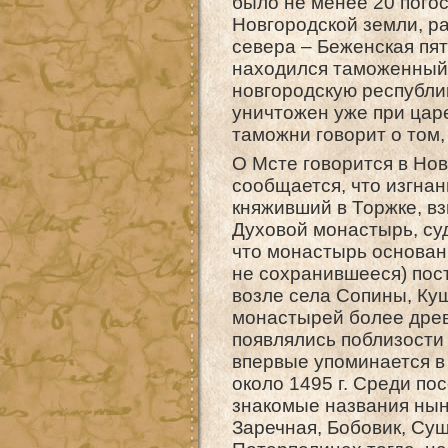
было не менее 20 погос
Новгородской земли, ра
севера – Беженская пят
находился таможенный 
новгородскую республи
уничтожен уже при цар
таможни говорит о том,
О Мсте говорится в Нов
сообщается, что изгна
княживший в Торжке, вз
Духовой монастырь, суд
что монастырь основан 
не сохранившееся) пост
возле села Сопины, Куш
монастырей более древ
появлялись поблизости 
впервые упоминается в
около 1495 г. Среди по
знакомые названия ны
Заречная, Бобовик, Суш