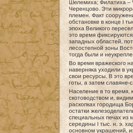
Шелемиха; Филатиха – 
Черенцово. Эти микрор
племен. Факт сооружен
обстановке в конце I тыс
эпоха Великого пересе
это время фиксируются
западных областей, по
лесостепной зоны Вост
тогда были и неукрепл
Во время вражеского н
наверняка уходили в у
свои ресурсы. В это вр
готы, а затем славяне-
Население в то время,
скотоводством и, види
раскопках городища Бо
остатки железоделатель
специальных печах из 
середины I тыс. н. э. 
основном украшений, и