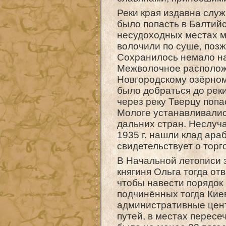
Реки края издавна слу
было попасть в Балтийс
несудоходных местах м
волочили по суше, поз
Сохранилось немало на
Межволочное расположе
Новгородскому озёрному
было добраться до реки
через реку Тверцу попа
Мологе устанавливалис
дальних стран. Неслуч
1935 г. нашли клад араб
свидетельствует о торг
В Начальной летописи з
княгиня Ольга тогда от
чтобы навести порядок 
подчинённых тогда Кие
административные цент
путей, в местах пересе