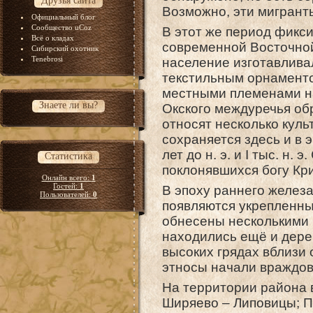
Друзья сайта
Возможно, эти мигрант
Официальный блог
Сообщество uCoz
В этот же период фикс
Всё о кладах
современной Восточной
Сибирский охотник
Tenebrosi
население изготавлива
текстильным орнаменто
местными племенами на
Знаете ли вы?
Окского междуречья об
относят несколько куль
сохраняется здесь и в 
лет до н. э. и I тыс. н.
Статистика
поклонявшихся богу Кр
Онлайн всего:
1
Гостей:
1
В эпоху раннего железа,
Пользователей:
0
появляются укрепленны
обнесены несколькими 
находились ещё и дере
высоких грядах вблизи 
этносы начали враждов
На территории района 
Ширяево – Липовицы; П