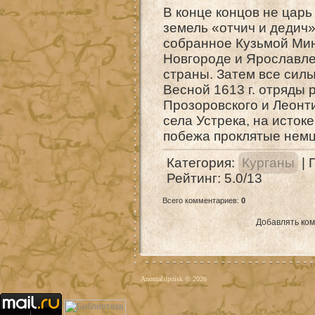
В конце концов не царь
земель «отчич и дедич»
собранное Кузьмой Ми
Новгороде и Ярославле
страны. Затем все сил
Весной 1613 г. отряды
Прозоровского и Леонти
села Устрека, на исток
побежа проклятые немц
Категория
:
Курганы
|
Рейтинг
:
5.0
/
13
Всего комментариев
:
0
Добавлять ком
Anomaliipoisk © 2026