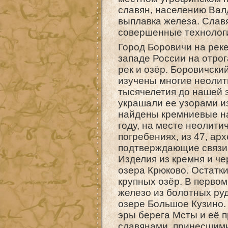
славян, населению Вал
выплавка железа. Слав
совершенные технолог
Город Боровичи на реке
западе России на отро
рек и озёр. Боровичски
изучены многие неолит
тысячелетия до нашей э
украшали ее узорами и
найдены кремниевые нак
году, на месте неолити
погребениях, из 47, ар
подтверждающие связи
Изделия из кремня и че
озера Крюково. Остатк
крупных озёр. В перво
железо из болотных ру
озере Большое Кузино.
эры берега Мсты и её п
славянами, принесшими