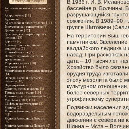
Категории раздела
В 1986 г. И. В. Ислано
бассейне р. Волчины.
В
Аномальные места и экспедиции
[4]
разрушающийся грунтов
Антропогенез
[10]
Арманизм
[5]
сожжения. В 1989–90 гг
Археология и палеонтология
[11]
группе Шитовичи (Сели
Вирусология и микрология
[4]
Демонология
[12]
Домовые, кикиморы и прочая
На территории Вышнево
нечисть
[25]
памятников. Заселение
Курганы
[6]
Краеведство и старинные
валдайского ледника и 
документы
[5]
Криптобиология
[22]
назад. При раскопках н
Новости криптобиологии и
археологии
[2]
дата – 10 тысяч лет н
Мировые секреты
[10]
Хозяйство было связан
Мифология
[17]
Мифические и утерянные народы
орудия труда изготавли
[14]
Одежда, маски и предметы
эпоху мезолита было м
шаманов
[10]
Паранормальное
[19]
культурном отношении,
Складни, иконы и кресты
[3]
более северных террит
Тёмные силы и магия
[16]
Травоведство и травоведение
[5]
угрофинскому суперэтн
Уфология (НЛО)
[10]
Шифры и криптография
[2]
Подвижки населения зд
Монеты
[34]
Монеты Александра Третьего
водораздельным положе
[45]
Монеты Александра Второго
движении с севера на юг
[39]
Шлина – Мста – Волчина
Монеты Александра Первого
[9]