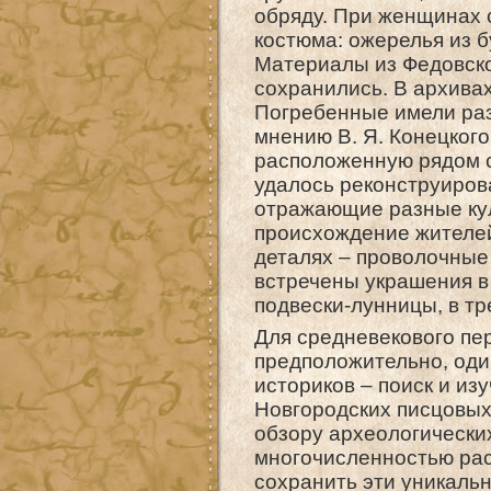
обряду. При женщинах 
костюма: ожерелья из б
Материалы из Федовског
сохранились. В архива
Погребенные имели разн
мнению В. Я. Конецког
расположенную рядом с
удалось реконструиров
отражающие разные кул
происхождение жителей
деталях – проволочные 
встречены украшения в 
подвески-лунницы, в тр
Для средневекового пе
предположительно, оди
историков – поиск и и
Новгородских писцовых
обзору археологически
многочисленностью рас
сохранить эти уникаль