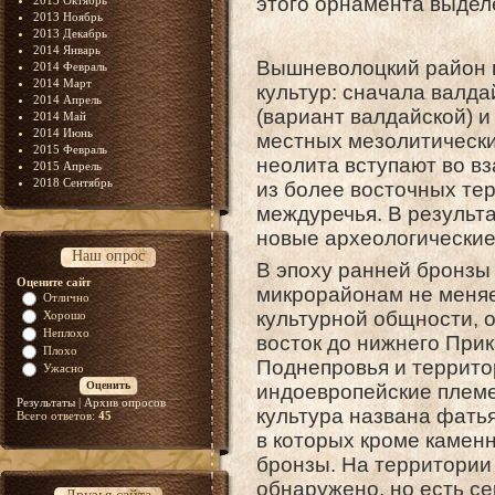
этого орнамента выделе
2013 Октябрь
2013 Ноябрь
2013 Декабрь
2014 Январь
Вышневолоцкий район в
2014 Февраль
2014 Март
культур: сначала валда
2014 Апрель
(вариант валдайской) и
2014 Май
2014 Июнь
местных мезолитически
2015 Февраль
неолита вступают во в
2015 Апрель
2018 Сентябрь
из более восточных тер
междуречья. В результа
новые археологические
Наш опрос
В эпоху ранней бронзы
Оцените сайт
микрорайонам не меняе
Отлично
культурной общности, 
Хорошо
Неплохо
восток до нижнего Прика
Плохо
Поднепровья и террит
Ужасно
индоевропейские племе
Результаты
|
Архив опросов
культура названа фатья
Всего ответов:
45
в которых кроме камен
бронзы. На территории
обнаружено, но есть с