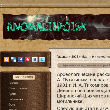
Главная
»
2013
»
Март
»
9
» Археолог
Археология и древняя история 
Археологические раско
Меню сайта
А. Путятиным в начале 8
Главная
1901 г. И. А. Тихомиров
Софт - главная
Дивинец он производил р
Аудио
Ширинский-Шихматов ис
Библиотека
могильнике.
Фото
Следующий этап в изуч