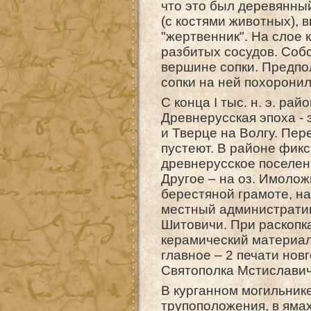
что это был деревянны
(с костями животных), 
"жертвенник". На слое
разбитых сосудов. Соб
вершине сопки. Предпо
сопки на ней похоронил
С конца I тыс. н. э. ра
Древнерусская эпоха - 
и Тверце на Волгу. Пер
пустеют. В районе фикс
древнерусское поселен
Другое – на оз. Имолож
берестяной грамоте, най
местный административ
Шитовичи. При раскопк
керамический материал
главное – 2 печати нов
Святополка Мстиславич
В курганном могильник
трупоположения, в ямах