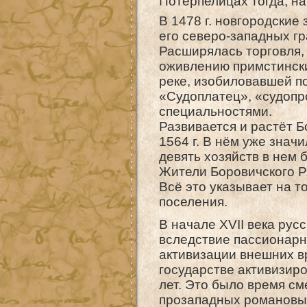
Потерпелицах тогда, на
В 1478 г. новгородские
его северо-западных г
Расширялась торговля, 
оживлению примстински
реке, изобиловавшей по
«Судоплатец», «судопр
специальностями.
Развивается и растёт Б
1564 г. В нём уже знач
девять хозяйств в нем
Жители Боровичского Ря
Всё это указывает на 
поселения.
В начале XVII века рус
вследствие пассионарн
активизации внешних в
государстве активизир
лет. Это было время см
прозападных романовых