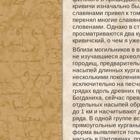
кривичи изначально был
славянами привел к том
перенял многие славянс
словенами. Однако в ст
просматриваются два к
кривичский, о чем я уж
Вблизи могильников в 
не изучавшиеся археоло
городищ, предваритель
насыпей длинных кург
несколькими поколения
исключительно на песч
грядах вдоль древних п
Богданиха, сейчас прев
отдельных насыпей обр
до 1 км и насчитывают
ряда. В одной группе в
прямоугольные курганы
форма выявляется толь
насыпь в Шитовичах, п