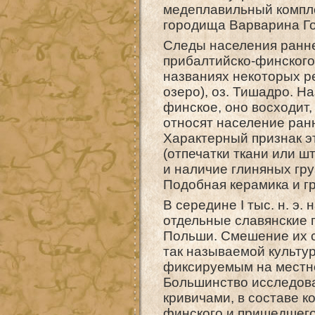
медеплавильный компле
городища Варварина Го
Следы населения ранне
прибалтийско-финского 
названиях некоторых рек
озеро), оз. Тишадро. Н
финское, оно восходит
относят население ранн
Характерный признак э
(отпечатки ткани или 
и наличие глиняных гру
Подобная керамика и г
В середине I тыс. н. э
отдельные славянские 
Польши. Смешение их 
так называемой культу
фиксируемым на местн
Большинство исследова
кривичами, в составе к
финского и пришедшего