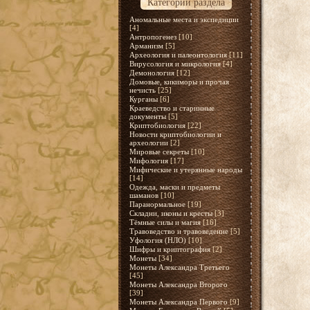
Категории раздела
Аномальные места и экспедиции
[4]
Антропогенез
[10]
Арманизм
[5]
Археология и палеонтология
[11]
Вирусология и микрология
[4]
Демонология
[12]
Домовые, кикиморы и прочая
нечисть
[25]
Курганы
[6]
Краеведство и старинные
документы
[5]
Криптобиология
[22]
Новости криптобиологии и
археологии
[2]
Мировые секреты
[10]
Мифология
[17]
Мифические и утерянные народы
[14]
Одежда, маски и предметы
шаманов
[10]
Паранормальное
[19]
Складни, иконы и кресты
[3]
Тёмные силы и магия
[16]
Травоведство и травоведение
[5]
Уфология (НЛО)
[10]
Шифры и криптография
[2]
Монеты
[34]
Монеты Александра Третьего
[45]
Монеты Александра Второго
[39]
Монеты Александра Первого
[9]