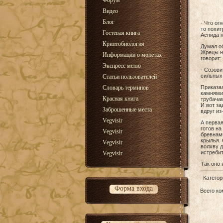
Форум
Видео
Блог
- Что ог
то похит
Гостевая книга
Аспида н
Криптобиология
Думал об
Жрецы на
Информации о монетах
говорит:
Экспресс меню
- Созови
сильных 
Статьи пользователей
Словарь терминов
Приказал
камнями.
Красная книга
трубачам
И вот за
Заброшенные места
вдруг из
Vegvisir
А первая
готов на
Vegvisir
бревнами
крылья. 
Vegvisir
волхву д
истребит
Vegvisir
Так оно 
Категор
Форма входа
Всего к