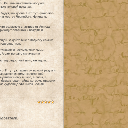
ть. Решили выставить могучее
лько головой покачал:
удут, как дрова. Нет, тут нужно что-
я в жертву Чернобогу. Не иначе,
 что возможно спастись от Аспида!
риходит обаянник к вождям и
лещей. И дайте мне в подмогу самых
пида спастись.
суглинком и накрыть тяжелыми
. А сам волхв с силачами и
спид радостный шип, как вдруг...
го. И тут уж теряет он всякий разум и
раздается из ямы, заложенной
вцепились ему в шею, в лапы, в
и была вторая тайна, которую открыли
на: чудовище это никак нельзя
ьзователи.