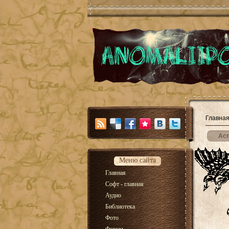
Главна
Ас
Меню сайта
Главная
Софт - главная
Аудио
Библиотека
Фото