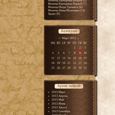
Монеты Екатерины Второй
[5]
Монеты Екатерины Первой
[7]
Монеты Петра Третьего
[6]
Монеты Анны Иоановны
[14]
Аудио
[8]
Календарь
«
Март 2013
»
ПН
ВТ
СР
ЧТ
ПТ
СБ
ВС
1
2
3
4
5
6
7
8
9
10
11
12
13
14
15
16
17
18
19
20
21
22
23
24
25
26
27
28
29
30
31
Архив записей
2013 Март
2013 Апрель
2013 Май
2013 Июнь
2013 Август
2013 Сентябрь