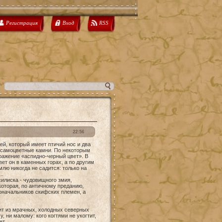
Регистрация
Вход
RSS
22:56
й, который имеет птичий нос и два
о самоцветные камни. По некоторым
ражение «аспидно-черный цвет». В
вет он в каменных горах, а по другим
млю никогда не садится: только на
..
силиска - чудовищного змия,
которая, по античному преданию,
доначальников скифских племен, а
тит из мрачных, холодных северных
, ни малому: кого когтями не укогтит,
ет.