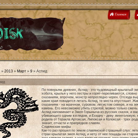
Главная
я
»
2013
»
Март
»
9
» Аспид
пид
По поверьям древних, Аспид - это чудовищный крылатый зме
хобота, крылья у него пестры и горят-переливаются, словн
сказаниям, впрочем, монстр непроглядно черен. Отсюда вы
какие края повадится летать Аспид, те места опустошит. Жи
сказаниям - на мрачном, суровом, лесистом севере, и на зе
камень. Его невозможно убить стрелой, можно только сжечь.
Аспид напоминает и Змея Горыныча из русских сказок, и ва
убивающего одним взглядом, и Ехидну - деву змееголовую, 
родила от Геракла Артоксая, Липоксая и Колоксая - трех ро
значит, отчасти и прапредков славян.
Славянские мифы
Как-то раз прошел по земле славянской страшный слух: ле
стран крылатая змея Аспид, и нету от нее пощады ни старому
того клювом склюет, а кого ядом не отравит, того огнем сожж