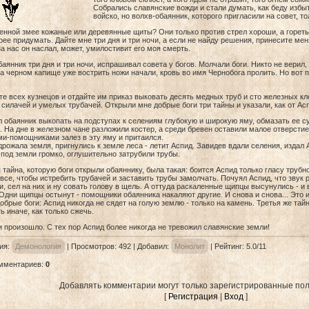
Собрались славянские вожди и стали думать, как беду избы
войско, но волхв-обаянник, которого пригласили на совет, то
ненной змее кожаные или деревянные щиты? Они только против стрел хороши, а гореть б
рее придумать. Дайте мне три дня и три ночи, а если не найду решения, принесите мен
а нас он наслал, может, умилостивит его моя смерть.
аянник три дня и три ночи, испрашивал совета у богов. Молчали боги. Никто не верил,
 черном капище уже вострить ножи начали, кровь во имя Чернобога пролить. Но вот п
те всех кузнецов и отдайте им приказ выковать десять медных труб и сто железных к
силачей и умелых трубачей. Открыли мне добрые боги три тайны и указали, как от Ас
 обаянник выкопать на подступах к селениям глубокую и широкую яму, обмазать ее 
 На дне в железном чане разложили костер, а среди бревен оставили малое отверстие
и-помощниками залез в эту яму и притаился.
дрожала земля, пригнулись к земле леса - летит Аспид. Завидев вдали селения, издал А
-под земли громко, оглушительно затрубили трубы.
 тайна, которую боги открыли обаяннику, была такая: боится Аспид только гласу трубно
 все, чтобы истребить трубачей и заставить трубы замолчать. Почуял Аспид, что звук 
, сел на них и ну совать голову в щель. А оттуда раскаленные щипцы высунулись - и 
Одни щипцы остынут - помощники обаянника накаляют другие. И снова и снова... Это 
обрые боги: Аспид никогда не сядет на голую землю - только на камень. Третья же тай
ь иначе, как только сжечь.
и произошло. С тех пор Аспид более никогда не тревожил славянские земли!
ия
:
Демонология
|
Просмотров
: 492 |
Добавил
:
Монолит
|
Рейтинг
:
5.0
/
11
омментариев
:
0
Добавлять комментарии могут только зарегистрированные пол
[
Регистрация
|
Вход
]