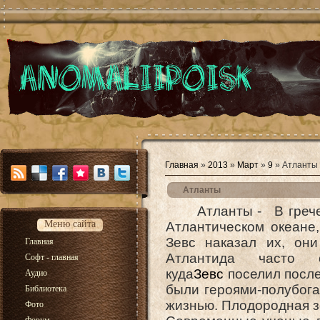
Главная
»
2013
»
Март
»
9
» Атланты
Атланты
Атланты - В греческ
Меню сайта
Атлантическом океане
Зевс наказал их, он
Главная
Атлантида часто о
Софт - главная
куда
Зевс
поселил после
Аудио
были героями-полубога
Библиотека
жизнью. Плодородная зе
Фото