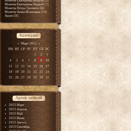
Монеты Екатерины Второй
[5]
Монеты Екатерины Первой
[7]
Монеты Петра Третьего
[6]
Монеты Анны Иоановны
[14]
Аудио
[8]
Календарь
«
Март 2013
»
ПН
ВТ
СР
ЧТ
ПТ
СБ
ВС
1
2
3
4
5
6
7
8
9
10
11
12
13
14
15
16
17
18
19
20
21
22
23
24
25
26
27
28
29
30
31
Архив записей
2013 Март
2013 Апрель
2013 Май
2013 Июнь
2013 Август
2013 Сентябрь