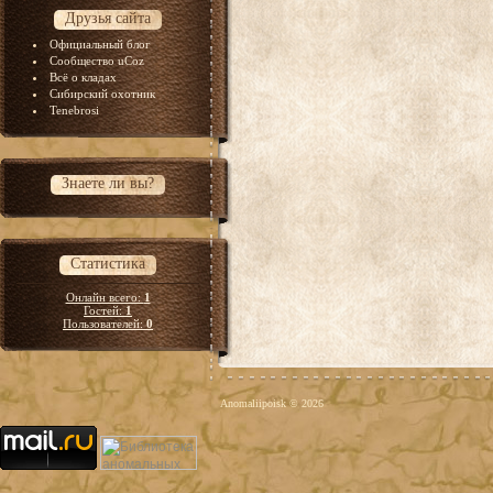
Друзья сайта
Официальный блог
Сообщество uCoz
Всё о кладах
Сибирский охотник
Tenebrosi
Знаете ли вы?
Статистика
Онлайн всего:
1
Гостей:
1
Пользователей:
0
Anomaliipoisk © 2026