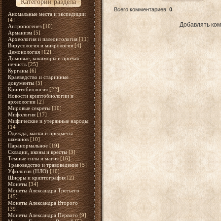
Категории раздела
Всего комментариев
:
0
Аномальные места и экспедиции
[4]
Добавлять ком
Антропогенез
[10]
Арманизм
[5]
Археология и палеонтология
[11]
Вирусология и микрология
[4]
Демонология
[12]
Домовые, кикиморы и прочая
нечисть
[25]
Курганы
[6]
Краеведство и старинные
документы
[5]
Криптобиология
[22]
Новости криптобиологии и
археологии
[2]
Мировые секреты
[10]
Мифология
[17]
Мифические и утерянные народы
[14]
Одежда, маски и предметы
шаманов
[10]
Паранормальное
[19]
Складни, иконы и кресты
[3]
Тёмные силы и магия
[16]
Травоведство и травоведение
[5]
Уфология (НЛО)
[10]
Шифры и криптография
[2]
Монеты
[34]
Монеты Александра Третьего
[45]
Монеты Александра Второго
[39]
Монеты Александра Первого
[9]