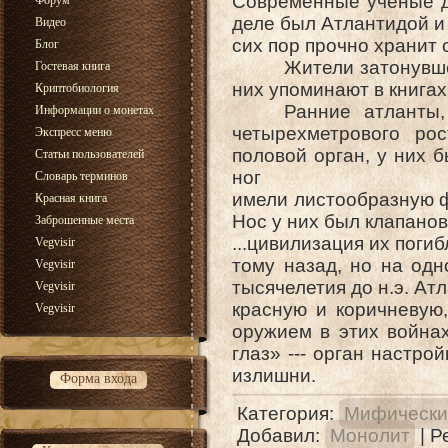
Современные ученые до
Форум
деле был Атлантидой и 
Видео
сих пор прочно хранит
Блог
Жители затонувшей А
Гостевая книга
них упоминают в книгах
Криптобиология
Ранние атланты, из
Информации о монетах
четырехметрового рос
Экспресс меню
половой орган, у них 
Статьи пользователей
ног
Словарь терминов
имели листообразную ф
Красная книга
Нос у них был клапан
Заброшенные места
...цивилизация их поги
Vegvisir
тому назад, но на одн
Vegvisir
тысячелетия до н.э. Ат
Vegvisir
красную и коричневую
Vegvisir
оружием в этих войнах
глаз» --- орган настро
излишни.
Форма входа
Категория
:
Мифически
Добавил
:
Монолит
|
Р