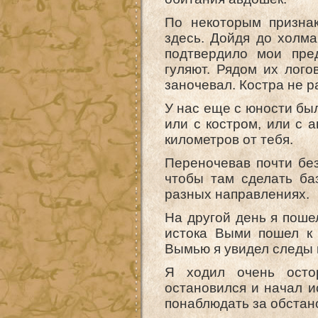
По некоторым призна
здесь. Дойдя до холма
подтвердило мои пред
гуляют. Рядом их лого
заночевал. Костра не ра
У нас еще с юности бы
или с костром, или с 
километров от тебя.
Переночевав почти без
чтобы там сделать баз
разных направлениях.
На другой день я пошел
истока Выми пошел к
Вымью я увидел следы 
Я ходил очень осто
остановился и начал ис
понаблюдать за обстан