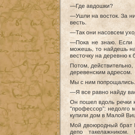
—Где авдошки?
—Ушли на восток. За н
весть.
—Так они насовсем ухо
—Пока не знаю. Если 
можешь, то найдешь на
весточку на деревню к 
Потом, действительно, 
деревенским адресом.
Мы с ним попрощались
—Я все равно найду ва
Он пошел вдоль речки 
"профессор”: недолго 
купили дом в Малой Виш
Мой двоюродный брат И
депо такелажником.