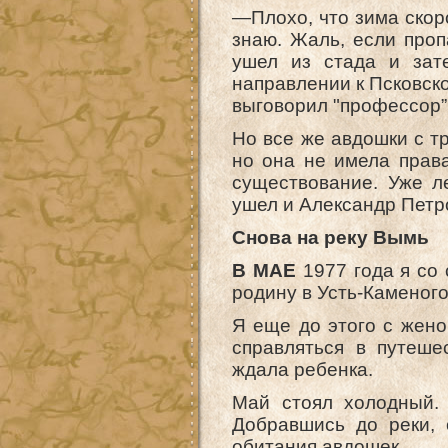
—Плохо, что зима скоро
знаю. Жаль, если проп
ушел из стада и зат
направлении к Псковско
выговорил "профессор”
Но все же авдошки с т
но она не имела права
существование. Уже л
ушел и Александр Петр
Снова на реку Вымь
В МАЕ
1977 года я со
родину в Усть-Каменого
Я еще до этого с жено
справляться в путеше
ждала ребенка.
Май стоял холодный.
Добравшись до реки,
обитания авдошек.