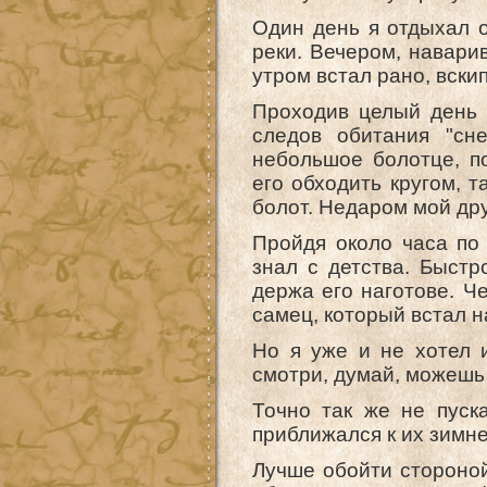
Один день я отдыхал о
реки. Вечером, наварив
утром встал рано, вски
Проходив целый день 
следов обитания "сн
небольшое болотце, п
его обходить кругом, т
болот. Недаром мой дру
Пройдя около часа по 
знал с детства. Быстр
держа его наготове. Ч
самец, который встал н
Но я уже и не хотел 
смотри, думай, можешь 
Точно так же не пуск
приближался к их зимне
Лучше обойти стороной