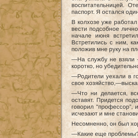
воспитательницей. От
паспорт. Я остался оди
В колхозе уже работал
вести подсобное личное
начале июня встретил
Встретились с ним, ка
положив мне руку на пле
—На службу не взяли —
коротко, но убедитель
—Родители уехали в гор
свое хозяйство,—выска
—Что ни делается, вс
оставят. Придется под
говорил "профессор”, и
исчезают и мне станови
Несомненно, он был хо
—Какие еще проблемы