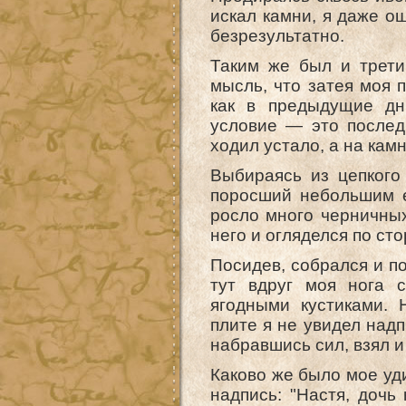
искал камни, я даже о
безрезультатно.
Таким же был и трети
мысль, что затея моя п
как в предыдущие дн
условие — это послед
ходил устало, а на кам
Выбираясь из цепкого 
поросший небольшим е
росло много черничных
него и огляделся по сто
Посидев, собрался и п
тут вдруг моя нога 
ягодными кустиками. 
плите я не увидел надп
набравшись сил, взял и
Каково же было мое уди
надпись: "Настя, дочь