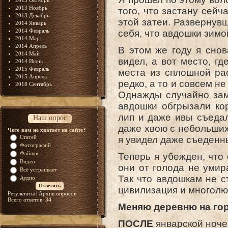
2013 Октябрь
2013 Ноябрь
того, что застану сейч
2013 Декабрь
этой затеи. Развернувш
2014 Январь
2014 Февраль
себя, что авдошки зимой
2014 Март
2014 Апрель
В этом же году я снов
2014 Май
видел, а вот место, г
2014 Июнь
2015 Февраль
места из сплошной ра
2015 Апрель
редко, а то и совсем н
2018 Сентябрь
Однажды случайно зам
авдошки обгрызали ко
лип и даже ивы съедал
Наш опрос
даже хвою с небольших 
Чего вам не хватает на сайте?
Статей
я увидел даже съеденн
Фотографий
Файлов
Теперь я убежден, что
Видео
они от голода не умир
Всё устраивает
Так что авдошкам не с
Аудио
цивилизация и многолю
Результаты
|
Архив опросов
Всего ответов:
34
Меняю деревню на го
ПОСЛЕ
январской ноче