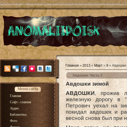
Главная
»
2013
»
Март
»
9
» Авдошки.
Авдошки. Часть 3
Авдошки зимой
Меню сайта
АВДОШКИ
, прожив л
Главная
железную дорогу в "г
Софт - главная
Петрович уехал на зи
Аудио
покидал авдошек и ра
Библиотека
весной снова был при н
Фото