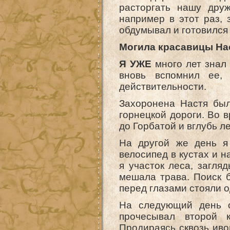
расторгать нашу друж
например в этот раз, 
обдумывал и готовился 
Могила красавицы На
Я УЖЕ
много лет знал 
вновь вспомнил ее,
действительности.
Захоронена Настя был
горнецкой дороги. Во в
до Горбатой и вглубь л
На другой же день я
велосипед в кустах и н
я участок леса, загля
мешала трава. Поиск б
перед глазами стояли о
На следующий день о
прочесывал второй к
Продираясь сквозь иво