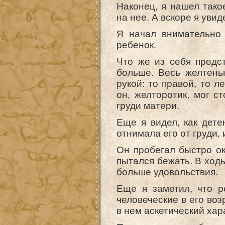
Наконец, я нашел тако
на нее. А вскоре я увид
Я начал внимательно 
ребенок.
Что же из себя предс
больше. Весь желтень
рукой: то правой, то л
он, желторотик, мог с
груди матери.
Еще я видел, как дет
отнимала его от груди, 
Он пробегал быстро ок
пытался бежать. В ходь
больше удовольствия.
Еще я заметил, что р
человеческие в его воз
в нем аскетический хар