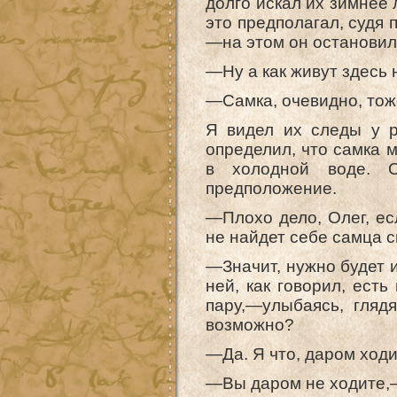
долго искал их зимнее 
это предполагал, судя
—на этом он остановил
—Ну а как живут здесь
—Самка, очевидно, тоже
Я видел их следы у р
определил, что самка 
в холодной воде. О
предположение.
—Плохо дело, Олег, ес
не найдет себе самца с
—Значит, нужно будет и
ней, как говорил, ест
пару,—улыбаясь, гляд
возможно?
—Да. Я что, даром ход
—Вы даром не ходите,—