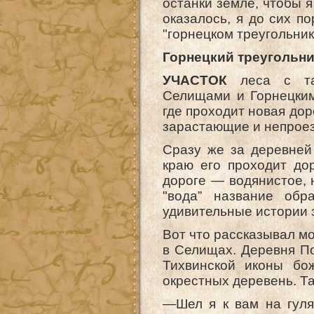
останки земле, чтобы я
оказалось, я до сих по
"горнецком треугольник
Горнецкий треугольн
УЧАСТОК
леса с так
Селищами и Горнецким
где проходит новая дор
зарастающие и непрое
Сразу же за деревней
краю его проходит до
дороге — водянистое, 
"вода” название обр
удивительные истории 
Вот что рассказывал м
в Селищах. Деревня П
Тихвинской иконы бо
окрестных деревень. Та
—Шел я к вам на гуля