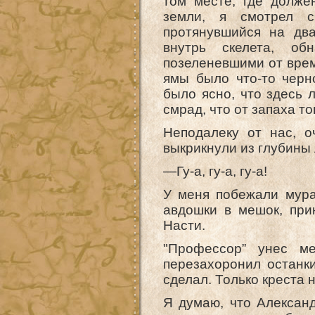
том месте, где долже
земли, я смотрел 
протянувшийся на два
внутрь скелета, об
позеленевшими от врем
ямы было что-то черн
было ясно, что здесь 
смрад, что от запаха т
Неподалеку от нас, о
выкрикнули из глубины 
—Гу-а, гу-а, гу-а!
У меня побежали мура
авдошки в мешок, при
Насти.
"Профессор” унес м
перезахоронил останки
сделал. Только креста 
Я думаю, что Алексан