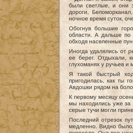
были светлые, и они 
дороги, Беломорканал
ночное время суток, оч
Обогнув большие горо
области. А дальше по
обходя населенные пун
Иногда удалялись от р
ее берег. Отдыхали, 
глухоманях у ручьев и 
Я такой быстрый ход
пригодилась, как ты го
Авдошки рядом на болот
К первому месяцу осен
мы находились уже за 
серые тучи могли прине
Последний отрезок пу
медленно. Видно было,
переходе. Она все чащ