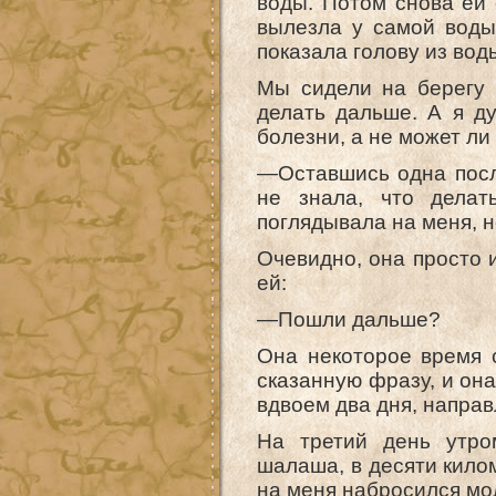
воды. Потом снова ей 
вылезла у самой воды.
показала голову из вод
Мы сидели на берегу 
делать дальше. А я д
болезни, а не может ли
—Оставшись одна посл
не знала, что дела
поглядывала на меня, н
Очевидно, она просто и
ей:
—Пошли дальше?
Она некоторое время с
сказанную фразу, и она
вдвоем два дня, направ
На третий день утро
шалаша, в десяти килом
на меня набросился мо