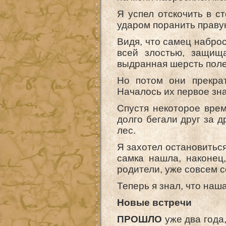
Я успел отскочить в с
ударом поранить правую
Видя, что самец наброс
всей злостью, защища
выдранная шерсть поле
Но потом они прекрат
Началось их первое зн
Спустя некоторое вре
долго бегали друг за д
лес.
Я захотел остановиться
самка нашла, наконец
родители, уже совсем 
Теперь я знал, что на
Новые встречи
ПРОШЛО
уже два года,