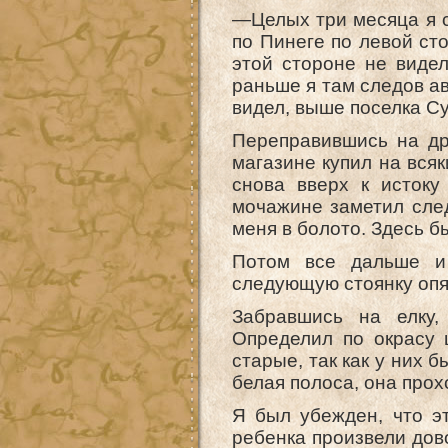
—Целых три месяца я с
по Пинеге по левой ст
этой стороне не видел
раньше я там следов ав
видел, выше поселка Су
Переправившись на др
магазине купил на всяк
снова вверх к истоку
мочажине заметил след
меня в болото. Здесь б
Потом все дальше и
следующую стоянку опят
Забравшись на елку,
Определил по окрасу 
старые, так как у них 
белая полоса, она прох
Я был убежден, что эт
ребенка произвели дово