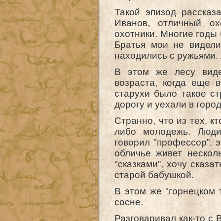
Такой эпизод рассказ
Иванов, отличный ох
охотники. Многие годы 
Братья мои не видели
находились с ружьями. 
В этом же лесу виде
возраста, когда еще 
старухи было такое ст
дорогу и уехали в город
Странно, что из тех, к
либо молодежь. Люди
говорил "профессор”, э
обличье живет несколь
"сказками”, хочу сказа
старой бабушкой.
В этом же "горнецком 
сосне.
Разговаривал как-то с