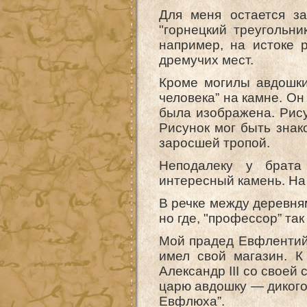
Для меня остается з
"горнецкий треугольни
например, на истоке 
дремучих мест.
Кроме могилы авдошки
человека” на камне. О
была изображена. Рису
Рисунок мог быть знак
заросшей тропой.
Неподалеку у брата
интересный камень. На
В речке между деревня
но где, "профессор” так
Мой прадед Евфлентий
имел свой магазин. К
Александр III со своей
царю авдошку — дикого 
Евфлюха”.