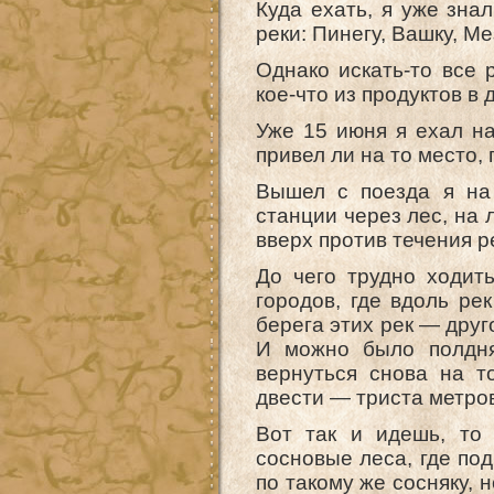
Куда ехать, я уже зна
реки: Пинегу, Вашку, М
Однако искать-то все р
кое-что из продуктов в 
Уже 15 июня я ехал на
привел ли на то место,
Вышел с поезда я на
станции через лес, на 
вверх против течения р
До чего трудно ходит
городов, где вдоль ре
берега этих рек — друг
И можно было полдня 
вернуться снова на т
двести — триста метров
Вот так и идешь, то
сосновые леса, где под
по такому же сосняку, 