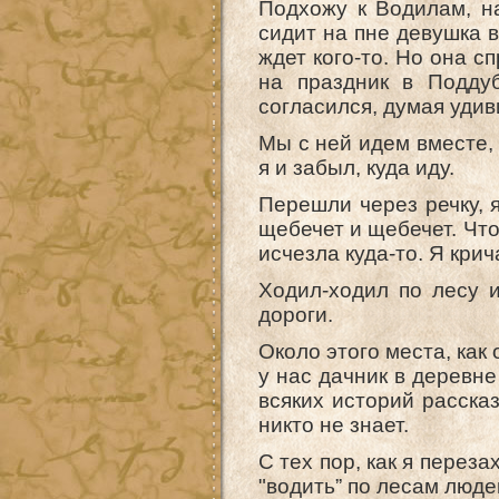
Подхожу к Водилам, на
сидит на пне девушка в
ждет кого-то. Но она с
на праздник в Подду
согласился, думая удив
Мы с ней идем вместе, 
я и забыл, куда иду.
Перешли через речку, я
щебечет и щебечет. Что
исчезла куда-то. Я кри
Ходил-ходил по лесу 
дороги.
Около этого места, как
у нас дачник в деревне
всяких историй расска
никто не знает.
С тех пор, как я перез
"водить” по лесам люде