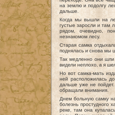
на землю и подолгу ле
дальше.
Когда мы вышли на ле
густые заросли и там л
рядом, очевидно, по
незнакомом лесу.
Старая самка отдыхала
поднялась и снова мы 
Так медленно они шли
видели неплохо, а я шел
Но вот самка-мать изд
ней расположилась доч
дальше уже не пойдет.
обращали внимания.
Днем больную самку нач
болезнь простудного х
реке, там она купалас