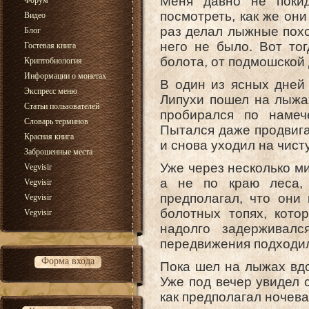
Меня давно не поки
Форум
посмотреть, как же они
Видео
раз делал лыжные поход
Блог
него не было. Вот то
Гостевая книга
болота, от подмошской 
Криптобиология
Информации о монетах
В один из ясных дней
Экспресс меню
Липухи пошел на лыжа
Статьи пользователей
пробирался по намеч
Словарь терминов
Пытался даже продвигат
Красная книга
и снова уходил на чист
Заброшенные места
Уже через несколько ми
Vegvisir
а не по краю леса, 
Vegvisir
предполагал, что они
Vegvisir
болотных топях, кото
Vegvisir
надолго задерживалс
передвижения подходил
Форма входа
Пока шел на лыжах вдо
Уже под вечер увидел 
как предполагал ночева