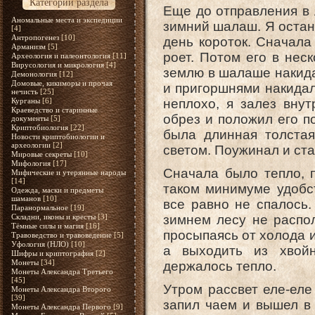
Категории раздела
Еще до отправления в 
Аномальные места и экспедиции
зимний шалаш. Я остано
[4]
Антропогенез
[10]
день короток. Сначала
Арманизм
[5]
роет. Потом его в нес
Археология и палеонтология
[11]
Вирусология и микрология
[4]
землю в шалаше накидал
Демонология
[12]
Домовые, кикиморы и прочая
и пригоршнями накидал
нечисть
[25]
Курганы
[6]
неплохо, я залез вну
Краеведство и старинные
обрез и положил его по
документы
[5]
Криптобиология
[22]
была длинная толстая
Новости криптобиологии и
археологии
[2]
светом. Поужинал и ста
Мировые секреты
[10]
Мифология
[17]
Сначала было тепло, 
Мифические и утерянные народы
[14]
таком минимуме удобс
Одежда, маски и предметы
шаманов
[10]
все равно не спалось.
Паранормальное
[19]
Складни, иконы и кресты
[3]
зимнем лесу не распол
Тёмные силы и магия
[16]
просыпаясь от холода и
Травоведство и травоведение
[5]
Уфология (НЛО)
[10]
а выходить из хвой
Шифры и криптография
[2]
Монеты
[34]
держалось тепло.
Монеты Александра Третьего
[45]
Утром рассвет еле-еле
Монеты Александра Второго
[39]
запил чаем и вышел в
Монеты Александра Первого
[9]