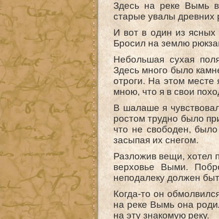
Здесь на реке Вымь в
старые увалы древних 
И вот в один из ясных
Бросил на землю рюкзак
Небольшая сухая поля
Здесь много было камне
отроги. На этом месте
мною, что я в свои пох
В шалаше я чувствовал
ростом трудно было при
что не свободен, было
засыпая их снегом.
Разложив вещи, хотел п
верховье Выми. Побро
неподалеку должен быт
Когда-то он обмолвился
на реке Вымь она роди
на эту знакомую реку.