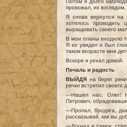
Потом я долго наблюда
провожал, их взглядом,
Я снова вернулся на 
хотелось проводить 
выращивать своего мал
В мои планы входило т
Я их увидел и был спо
таком возрасте мне дет
Вскоре я уехал домой.
Печаль и радость
ВЫЙДЯ
на берег реки
речки встретил своего 
—Нашел нас, Олег! Н
Петрович, обрадовавши
—Пропал, бродяга, да
рассказывай, как вы до
—Догнал я самок, стар