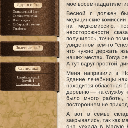
мое восемнадцатилетие
Друзья сайта
Официальный блог
Весной я должен бы
Сообщество uCoz
медицинские комиссии 
Всё о кладах
Сибирский охотник
на медкомиссию, п
Tenebrosi
неосторожности сказ
получилось, точно помн
увиденном кем-то "снеж
Знаете ли вы?
что нужно держать язы
наших местах. Тогда р
А тут вдруг простой, ди
Статистика
Меня направили в Но
Онлайн всего:
1
Здание лечебницы нахо
Гостей:
1
Пользователей:
0
находится областная б
деревню — на службу н
было много работы, 
постороннем не приход
А вот в семье склад
закрывались, так как м
она уехала в Малую В