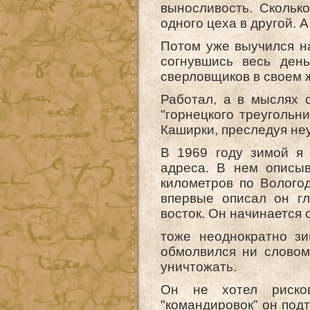
выносливость. Сколько
одного цеха в другой. 
Потом уже выучился на
согнувшись весь день
сверловщиков в своем ж
Работал, а в мыслях 
"горнецкого треугольни
Каширки, преследуя не
В 1969 году зимой я 
адреса. В нем описыв
километров по Вологод
впервые описал он г
восток. Он начинается 
тоже неоднократно зи
обмолвился ни словом
уничтожать.
Он не хотел риско
"командировок” он подт