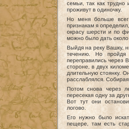
семьи, так как трудно
проживут в одиночку.
Но меня больше всег
признакам я определил,
окрасу шерсти и по ф
можно было дать около 
Выйдя на реку Вашку, н
течению. Но пройдя 
переправились через Ва
стороне, в двух килом
длительную стоянку. О
расслаблялся. Собирая
Потом снова через ле
пересекая одну за друг
Вот тут они останови
логово.
Его нужно было искат
пещере, там есть ста