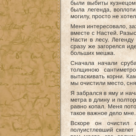
были выбиты кузнецом 
была легенда, воплоти
могилу, просто не хотел
Меня интересовало, за
вместе с Настей. Разыс
Насти в лесу. Легенду
сразу же загорелся иде
больших мешка.
Сначала начали сруба
толщиною сантиметро
вытаскивать корни. Ка
мы очистили место, сня
Я забрался в яму и нач
метра в длину и полтор
равно копал. Меня пот
такое важное дело мне
Вскоре он очистил 
полуистлевший скелет