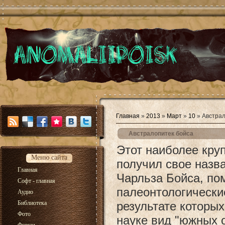
Главная
»
2013
»
Март
»
10
» Австрал
Австралопитек бойса
Этот наиболее кру
Меню сайта
получил свое назва
Главная
Чарльза Бойса, по
Софт - главная
палеонтологически
Аудио
Библиотека
результате которы
Фото
науке вид "южных 