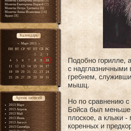
Монеты Екатерины Второй
[5]
Монеты Екатерины Первой
[7]
Монеты Петра Третьего
[6]
Монеты Анны Иоановны
[14]
Аудио
[8]
Календарь
«
Март 2013
»
ПН
ВТ
СР
ЧТ
ПТ
СБ
ВС
1
2
3
Подобно горилле, 
4
5
6
7
8
9
10
11
12
13
14
15
16
17
с надглазничными
18
19
20
21
22
23
24
гребнем, служивш
25
26
27
28
29
30
31
мышц.
Архив записей
Но по сравнению с 
2013 Март
Бойса был меньше 
2013 Апрель
2013 Май
плоское, а клыки -
2013 Июнь
2013 Август
коренных и предко
2013 Сентябрь