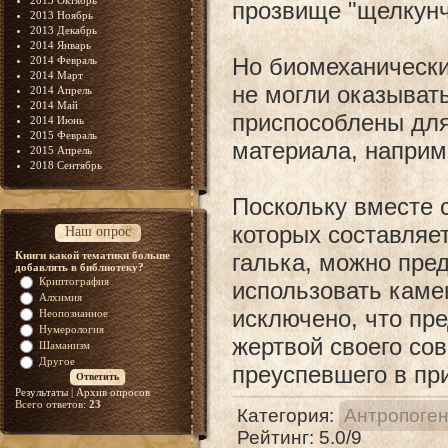
2013 Октябрь
прозвище "щелкунч
2013 Ноябрь
2013 Декабрь
2014 Январь
Но биомеханически
2014 Февраль
2014 Март
не могли оказыват
2014 Апрель
2014 Май
приспособлены для
2014 Июнь
2015 Февраль
материала, наприм
2015 Апрель
2018 Сентябрь
Поскольку вместе 
которых составляе
Наш опрос
Книги какой тематики больше
галька, можно пре
добавлять в библиотеку?
Криптография
использовать каме
Алхимия
исключено, что пр
Неопознанное
Нумерология
жертвой своего сов
Шаманизм
Другое
преуспевшего в пр
Результаты
|
Архив опросов
Всего ответов:
23
Категория
:
Антропоге
Рейтинг
:
5.0
/
9