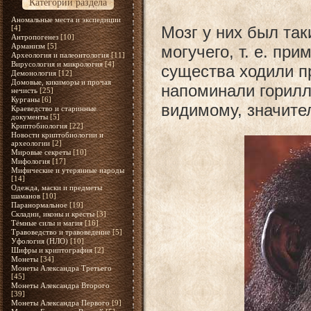
Категории раздела
Аномальные места и экспедиции
Мозг у них был так
[4]
Антропогенез
[10]
Арманизм
[5]
могучего, т. е. пр
Археология и палеонтология
[11]
Вирусология и микрология
[4]
существа ходили 
Демонология
[12]
Домовые, кикиморы и прочая
напоминали гориллу
нечисть
[25]
Курганы
[6]
видимому, значите
Краеведство и старинные
документы
[5]
Криптобиология
[22]
Новости криптобиологии и
археологии
[2]
Мировые секреты
[10]
Мифология
[17]
Мифические и утерянные народы
[14]
Одежда, маски и предметы
шаманов
[10]
Паранормальное
[19]
Складни, иконы и кресты
[3]
Тёмные силы и магия
[16]
Травоведство и травоведение
[5]
Уфология (НЛО)
[10]
Шифры и криптография
[2]
Монеты
[34]
Монеты Александра Третьего
[45]
Монеты Александра Второго
[39]
Монеты Александра Первого
[9]