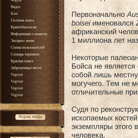
Форум
Видео
Первоначально
Aus
Блог
Гостевая книга
boisei
именовался
Криптобиология
африканский челове
Информации о монетах
1 миллиона лет наз
Экспресс меню
Статьи пользователей
Словарь терминов
Некоторые палеоан
Красная книга
Бойса не является
Заброшенные места
собой лишь местну
Vegvisir
Vegvisir
могучего. Тем не м
Vegvisir
отличительные при
Vegvisir
Судя по реконстру
ископаемых костей
Форма входа
экземпляры этого 
человека.