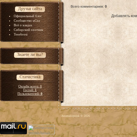
Всего комментариев
:
0
Друзья сайта
Добавлять ком
Официальный блог
Сообщество uCoz
Всё о кладах
Сибирский охотник
Tenebrosi
Знаете ли вы?
Статистика
Онлайн всего:
1
Гостей:
1
Пользователей:
0
Anomaliipoisk © 2026