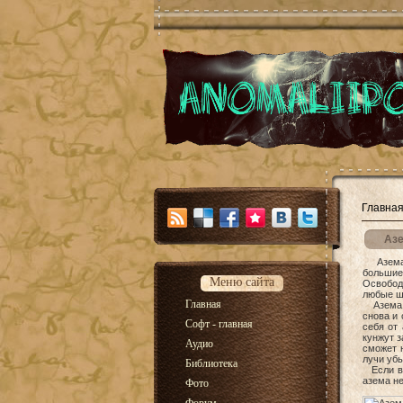
Главна
Аз
Азема -
большие 
Меню сайта
Освободи
любые 
Главная
Азема сн
снова и 
Софт - главная
себя от
кунжут з
Аудио
сможет н
лучи убь
Библиотека
Если в к
азема не
Фото