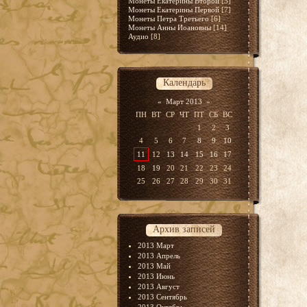
Монеты Екатерины Второй
[5]
Монеты Екатерины Первой
[7]
Монеты Петра Третьего
[6]
Монеты Анны Иоановны
[14]
Аудио
[8]
Календарь
«
Март 2013
»
ПН
ВТ
СР
ЧТ
ПТ
СБ
ВС
1
2
3
4
5
6
7
8
9
10
11
12
13
14
15
16
17
18
19
20
21
22
23
24
25
26
27
28
29
30
31
Архив записей
2013 Март
2013 Апрель
2013 Май
2013 Июнь
2013 Август
2013 Сентябрь