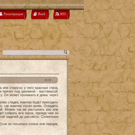
Регистрация
Вход
RSS
15:15
а или старухи, у него красные глаза,
и прячет под циновкой - маттаматой.
ху. Он может проникать в дома через
ровь сладка, вампир будет приходить
х, где вампир сосал кровь. Оградить
й. Можно так же рассыпать рис или
ет собрать все зерна, прежде чем он
этой задачей до рассвета. Солнечные
 Если ее посыпать солью или перцем,