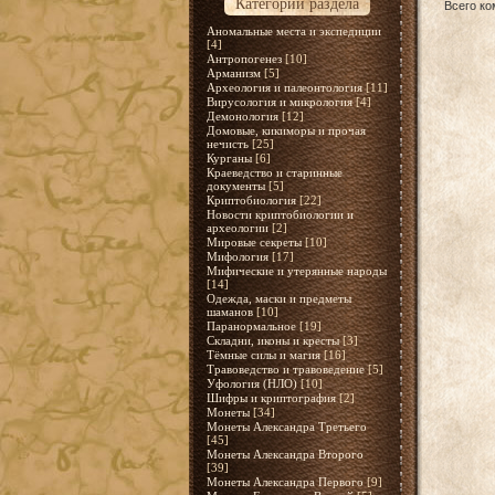
Категории раздела
Всего к
Аномальные места и экспедиции
[4]
Антропогенез
[10]
Арманизм
[5]
Археология и палеонтология
[11]
Вирусология и микрология
[4]
Демонология
[12]
Домовые, кикиморы и прочая
нечисть
[25]
Курганы
[6]
Краеведство и старинные
документы
[5]
Криптобиология
[22]
Новости криптобиологии и
археологии
[2]
Мировые секреты
[10]
Мифология
[17]
Мифические и утерянные народы
[14]
Одежда, маски и предметы
шаманов
[10]
Паранормальное
[19]
Складни, иконы и кресты
[3]
Тёмные силы и магия
[16]
Травоведство и травоведение
[5]
Уфология (НЛО)
[10]
Шифры и криптография
[2]
Монеты
[34]
Монеты Александра Третьего
[45]
Монеты Александра Второго
[39]
Монеты Александра Первого
[9]