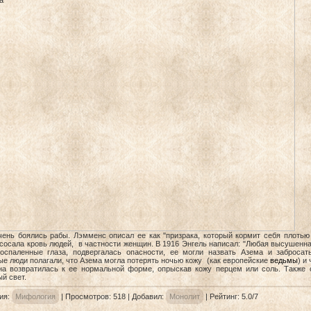
чень боялись рабы. Лэмменс описал ее как "призрака, который кормит себя плоть
сосала кровь людей, в частности женщин. В 1916 Энгель написал: "Любая высушенна
воспаленные глаза, подвергалась опасности, ее могли назвать Азема и заброса
е люди полагали, что Азема могла потерять ночью кожу (как европейские
ведьмы
) и
на возвратилась к ее нормальной форме, опрыскав кожу перцем или соль. Также с
й свет.
ия
:
Мифология
|
Просмотров
: 518 |
Добавил
:
Монолит
|
Рейтинг
:
5.0
/
7