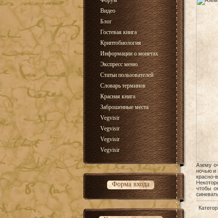
Форум
Видео
Блог
Гостевая книга
Криптобиология
Информации о монетах
Экспресс меню
Статьи пользователей
Словарь терминов
Красная книга
Заброшенные места
Vegvisir
Vegvisir
Vegvisir
Vegvisir
Азему о
ночью и 
красно-
Некоторы
Форма входа
чтобы о
синеваты
Категор