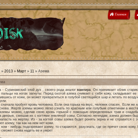
Главная
я
»
2013
»
Март
»
11
» Азема
ема
 Суринамский злой дух , своего рода аналог
вампира
. Он принимает облик старик
пальцы на ногах загнуты. Перед охотой азема снимает с себя кожу, складывает ее 
вшись от кожи, он может превратиться в голубой светящийся шар и летать по возду
щели.
ачала пробует кровь человека. Если она горька на вкус, человек спасен. Если же к
снова. Жертв аземы можно легко узнать по красным или голубым отметинам а места
 аземы можно, сделав свою кровь горькой с помощью определенных трав и снадоби
а дверью, смешав их с когтями земляной совы. Согласно легендам, азема должен быд
апасть на жертву. Из - за когтей совы азема будет ронять зерна и не справится с 
ют азему, так как на нем нет кожи.
ом - нибудь подозревают азему, то стараются разузнать, где он прячет свою кожу.
 сможет снова надеть ее и умрет