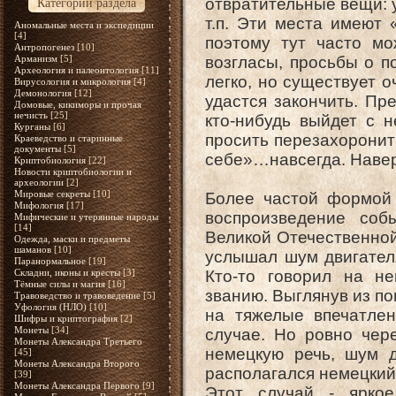
отвратительные вещи: 
Категории раздела
т.п. Эти места имеют 
Аномальные места и экспедиции
[4]
поэтому тут часто мо
Антропогенез
[10]
Арманизм
[5]
возгласы, просьбы о п
Археология и палеонтология
[11]
легко, но существует о
Вирусология и микрология
[4]
Демонология
[12]
удастся закончить. Пр
Домовые, кикиморы и прочая
нечисть
[25]
кто-нибудь выйдет с н
Курганы
[6]
просить перезахоронить
Краеведство и старинные
документы
[5]
себе»…навсегда. Навер
Криптобиология
[22]
Новости криптобиологии и
археологии
[2]
Мировые секреты
[10]
Более частой формой 
Мифология
[17]
воспроизведение со
Мифические и утерянные народы
[14]
Великой Отечественной
Одежда, маски и предметы
шаманов
[10]
услышал шум двигателя
Паранормальное
[19]
Складни, иконы и кресты
[3]
Кто-то говорил на н
Тёмные силы и магия
[16]
званию. Выглянув из по
Травоведство и травоведение
[5]
Уфология (НЛО)
[10]
на тяжелые впечатле
Шифры и криптография
[2]
Монеты
[34]
случае. Но ровно чер
Монеты Александра Третьего
немецкую речь, шум д
[45]
Монеты Александра Второго
располагался немецкий
[39]
Монеты Александра Первого
[9]
Этот случай - яркое