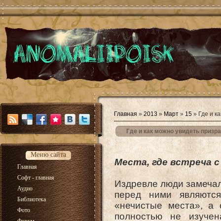
Главная
»
2013
»
Март
»
15
» Где и к
Где и как можно увидеть призр
Меню сайта
Места, где встреча с
Главная
Софт - главная
Издревле люди замечали
Аудио
перед ними являютс
Библиотека
«нечистые места», а 
Фото
полностью не изучен