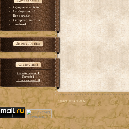
Друзья сайта
Официальный блог
Сообщество uCoz
Всё о кладах
Сибирский охотник
Tenebrosi
Знаете ли вы?
Статистика
Онлайн всего:
1
Гостей:
1
Пользователей:
0
Anomaliipoisk © 2026