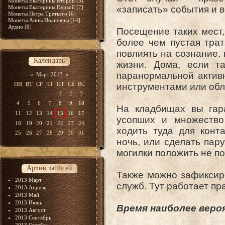
Монеты Екатерины Второй
[5]
Монеты Екатерины Первой
[7]
«записать» события и 
Монеты Петра Третьего
[6]
Монеты Анны Иоановны
[14]
Аудио
[8]
Посещение таких мест,
более чем пустая трат
повлиять на сознание, 
Календарь
жизни. Дома, если т
паранормальной активн
«
Март 2013
»
ПН
ВТ
СР
ЧТ
ПТ
СБ
ВС
инструментами или обл
1
2
3
4
5
6
7
8
9
10
На кладбищах вы гар
11
12
13
14
15
16
17
усопших и множество
18
19
20
21
22
23
24
ходить туда для конт
25
26
27
28
29
30
31
ночь, или сделать пару
могилки положить не п
Архив записей
Также можно зафиксир
2013 Март
служб. Тут работает пра
2013 Апрель
2013 Май
2013 Июнь
Время наиболее веро
2013 Август
2013 Сентябрь