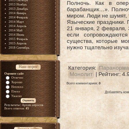
2013 Октябрь
Полночь. Как в опе
2013 Ноябрь
барабанщик…». Полноч
2013 Декабрь
2014 Январь
миром. Люди не шумят, 
2014 Февраль
Языческие праздники. П
2014 Март
2014 Апрель
21 января, 2 февраля, 
2014 Май
если сопровождаются
2014 Июнь
2015 Февраль
существа, которые мо
2015 Апрель
нужно тщательно изуча
2018 Сентябрь
Наш опрос
Категория
:
Паранорма
Монолит
|
Рейтинг
:
4.
Оцените сайт
Отлично
Хорошо
Всего комментариев
:
0
Неплохо
Плохо
Добавлять ком
Ужасно
Результаты
|
Архив опросов
Всего ответов:
45