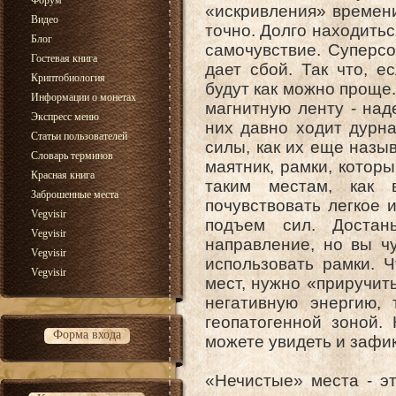
Форум
«искривления» времени
Видео
точно. Долго находитьс
Блог
самочувствие. Суперсо
Гостевая книга
дает сбой. Так что, е
Криптобиология
будут как можно прощ
Информации о монетах
магнитную ленту - над
Экспресс меню
них давно ходит дурна
Статьи пользователей
силы, как их еще назыв
Словарь терминов
маятник, рамки, котор
Красная книга
таким местам, как 
Заброшенные места
почувствовать легкое 
Vegvisir
подъем сил. Достан
Vegvisir
направление, но вы чу
Vegvisir
использовать рамки. 
Vegvisir
мест, нужно «приручит
негативную энергию, 
геопатогенной зоной.
Форма входа
можете увидеть и зафи
«Нечистые» места - э