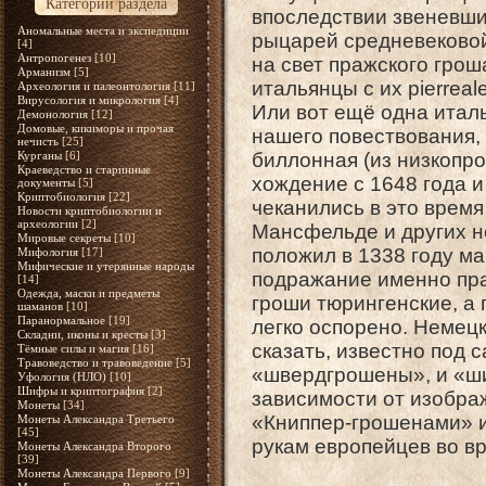
Категории раздела
впоследствии звеневши
Аномальные места и экспедиции
рыцарей средневековой
[4]
Антропогенез
[10]
на свет пражского грош
Арманизм
[5]
итальянцы с их pierrea
Археология и палеонтология
[11]
Вирусология и микрология
[4]
Или вот ещё одна италь
Демонология
[12]
Домовые, кикиморы и прочая
нашего повествования, 
нечисть
[25]
Курганы
[6]
биллонная (из низкопр
Краеведство и старинные
хождение с 1648 года и 
документы
[5]
Криптобиология
[22]
чеканились в это время
Новости криптобиологии и
археологии
[2]
Мансфельде и других н
Мировые секреты
[10]
положил в 1338 году м
Мифология
[17]
Мифические и утерянные народы
подражание именно пра
[14]
Одежда, маски и предметы
гроши тюрингенские, а
шаманов
[10]
Паранормальное
[19]
легко оспорено. Немецк
Складни, иконы и кресты
[3]
сказать, известно под
Тёмные силы и магия
[16]
Травоведство и травоведение
[5]
«швердгрошены», и «ши
Уфология (НЛО)
[10]
Шифры и криптография
[2]
зависимости от изобра
Монеты
[34]
«Книппер-грошенами» 
Монеты Александра Третьего
[45]
рукам европейцев во в
Монеты Александра Второго
[39]
Монеты Александра Первого
[9]