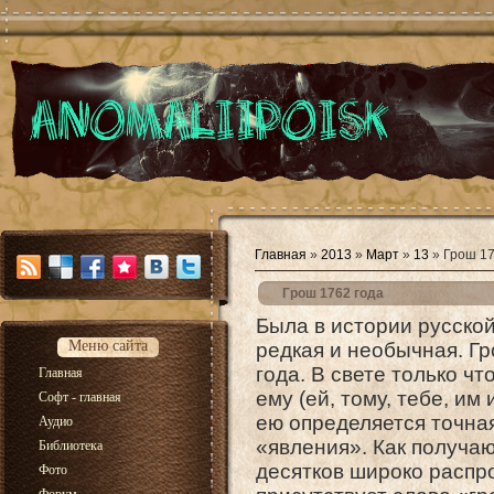
Главная
»
2013
»
Март
»
13
» Грош 17
Грош 1762 года
Была в истории русско
Меню сайта
редкая и необычная. Гр
года. В свете только ч
Главная
ему (ей, тому, тебе, им
Софт - главная
ею определяется точна
Аудио
«явления». Как получа
Библиотека
десятков широко распр
Фото