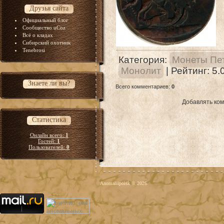
Друзья сайта
Официальный блог
Сообщество uCoz
Всё о кладах
Сибирский охотник
Tenebrosi
Категория
:
Монеты Пет
Монолит
|
Рейтинг
:
5.
Знаете ли вы?
Всего комментариев
:
0
Добавлять ком
Статистика
Онлайн всего:
1
Гостей:
1
Пользователей:
0
Anomaliipoisk © 2026