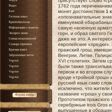
присутствует слово «гр
Форум
1762 года перечеканив
Видео
монет достоинством
1 
Блог
«опознавательные знаки
Гостевая книга
именуемой «барабаны» 
Криптобиология
самую «военную арматур
Информации о монетах
горн, и образ святого 
Экспресс меню
даже не это. А интерес
Статьи пользователей
европейские «предки».
Словарь терминов
пражский грош, имевши
Красная книга
Венгрии, Литве, Галицк
Заброшенные места
XVI столетиях. Затем с
Vegvisir
были также трансильван
Vegvisir
первом и во втором сл
Vegvisir
вроде «тройной грош» и
Vegvisir
русский язык само слов
исключено, что жители
название «грош» у свои
Форма входа
Прототипом пражского 
серебряные trois Gros и
выпущенные в обращени