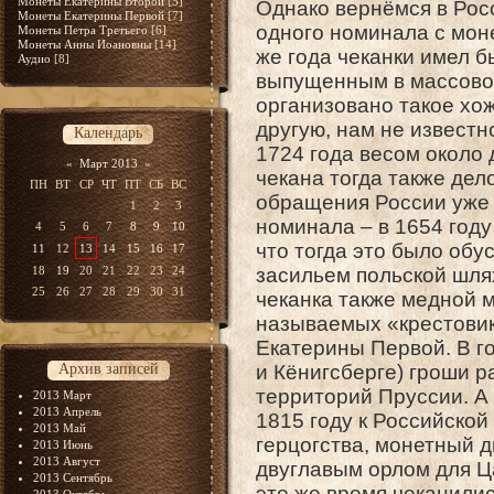
Монеты Екатерины Второй
[5]
Однако вернёмся в Росс
Монеты Екатерины Первой
[7]
одного номинала с мон
Монеты Петра Третьего
[6]
Монеты Анны Иоановны
[14]
же года чеканки имел б
Аудио
[8]
выпущенным в массовое
организовано такое хо
другую, нам не известн
Календарь
1724 года весом около 
«
Март 2013
»
чекана тогда также дел
ПН
ВТ
СР
ЧТ
ПТ
СБ
ВС
обращения России уже 
1
2
3
номинала – в 1654 год
4
5
6
7
8
9
10
что тогда это было об
11
12
13
14
15
16
17
18
19
20
21
22
23
24
засильем польской шля
25
26
27
28
29
30
31
чеканка также медной м
называемых «крестовик
Екатерины Первой. В г
Архив записей
и Кёнигсберге) гроши р
территорий Пруссии. А
2013 Март
2013 Апрель
1815 году к Российско
2013 Май
герцогства, монетный д
2013 Июнь
2013 Август
двуглавым орлом для Ц
2013 Сентябрь
это же время чеканили