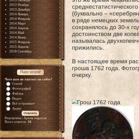
2013 Октябрь
2013 Ноябрь
среднестатистического
2013 Декабрь
(буквально – «серебря
2014 Январь
2014 Февраль
в ряде немецких земель
2014 Март
сохранялось до 30-х го
2014 Апрель
2014 Май
достоинством две копей
2014 Июнь
называлась двухкопееч
2015 Февраль
прижились.
2015 Апрель
2018 Сентябрь
В настоящее время рас
гроша 1762 года. Фотог
Наш опрос
очерку.
Чего вам не хватает на сайте?
Статей
Фотографий
Файлов
Видео
Всё устраивает
Аудио
Результаты
|
Архив опросов
Всего ответов:
34