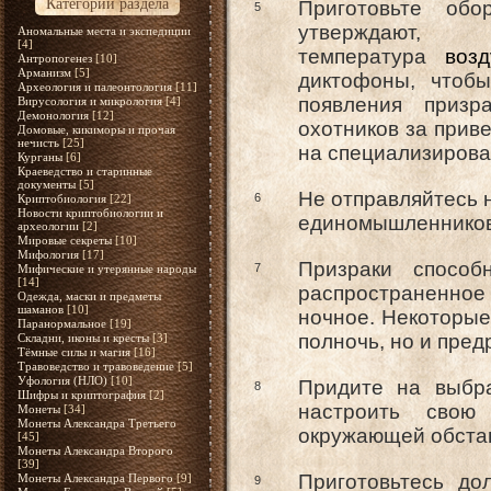
Категории раздела
Приготовьте об
5
утверждают,
Аномальные места и экспедиции
[4]
температура
возд
Антропогенез
[10]
Арманизм
[5]
диктофоны, чтобы
Археология и палеонтология
[11]
появления призр
Вирусология и микрология
[4]
Демонология
[12]
охотников за прив
Домовые, кикиморы и прочая
нечисть
[25]
на специализирова
Курганы
[6]
Краеведство и старинные
документы
[5]
Не отправляйтесь н
6
Криптобиология
[22]
Новости криптобиологии и
единомышленников
археологии
[2]
Мировые секреты
[10]
Мифология
[17]
Призраки спосо
7
Мифические и утерянные народы
[14]
распространенно
Одежда, маски и предметы
шаманов
[10]
ночное. Некоторые
Паранормальное
[19]
полночь, но и пре
Складни, иконы и кресты
[3]
Тёмные силы и магия
[16]
Травоведство и травоведение
[5]
Уфология (НЛО)
[10]
Придите на выбра
8
Шифры и криптография
[2]
настроить свою
Монеты
[34]
Монеты Александра Третьего
окружающей обстан
[45]
Монеты Александра Второго
[39]
Приготовьтесь д
Монеты Александра Первого
[9]
9