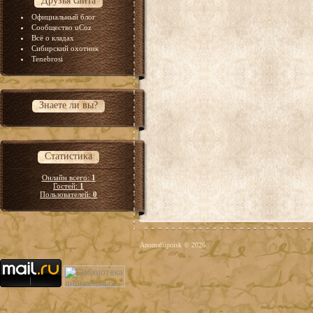
Друзья сайта
Официальный блог
Сообщество uCoz
Всё о кладах
Сибирский охотник
Tenebrosi
Знаете ли вы?
Статистика
Онлайн всего:
1
Гостей:
1
Пользователей:
0
Anomaliipoisk © 2026