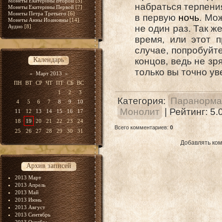
Монеты Екатерины Второй
[5]
набраться терпени
Монеты Екатерины Первой
[7]
Монеты Петра Третьего
[6]
в первую
ночь
. Мо
Монеты Анны Иоановны
[14]
Аудио
[8]
не один раз. Так 
время, или этот 
случае, попробуйт
Календарь
концов, ведь не зря
только вы точно у
«
Март 2013
»
ПН
ВТ
СР
ЧТ
ПТ
СБ
ВС
1
2
3
Категория
:
Паранорма
4
5
6
7
8
9
10
Монолит
|
Рейтинг
:
5.
11
12
13
14
15
16
17
18
19
20
21
22
23
24
Всего комментариев
:
0
25
26
27
28
29
30
31
Добавлять ком
Архив записей
2013 Март
2013 Апрель
2013 Май
2013 Июнь
2013 Август
2013 Сентябрь