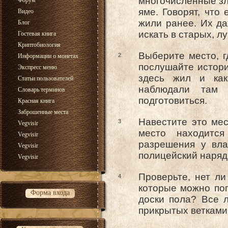
многочисленные зло
Форум
яме. Говорят, что
Видео
жили ранее. Их д
Блог
искать в старых, л
Гостевая книга
Криптобиология
Выберите место, г
2
Информации о монетах
послушайте истори
Экспресс меню
здесь жил и как
Статьи пользователей
наблюдали там 
Словарь терминов
подготовиться.
Красная книга
Заброшенные места
Навестите это мес
3
Vegvisir
место находится
Vegvisir
разрешения у вла
Vegvisir
полицейский наряд
Vegvisir
Проверьте, нет л
4
которые можно поп
Форма входа
доски пола? Все л
прикрытых ветками