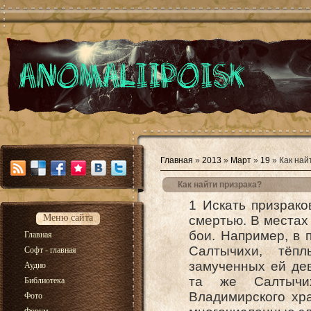
Главная
»
2013
»
Март
»
19
» Как най
Как найти призрака?
1 Искать призрако
Меню сайта
смертью. В местах 
бои. Например, в 
Главная
Салтычихи, тёп
Софт - главная
замученных ей дев
Аудио
та же Салтычи
Библиотека
Владимирского хра
Фото