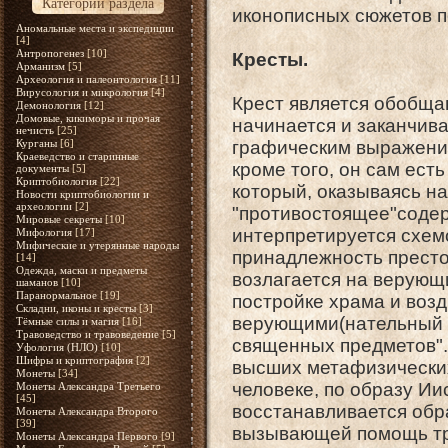
Категории раздела
иконописных сюжетов п
Аномальные места и экспедиции
[4]
Антропогенез
[10]
Кресты.
Арманизм
[5]
Археология и палеонтология
[11]
Вирусология и микрология
[4]
Крест является обобща
Демонология
[12]
Домовые, кикиморы и прочая
начинается и заканчив
нечисть
[25]
Курганы
[6]
графическим выражение
Краеведство и старинные
кроме того, он сам ест
документы
[5]
Криптобиология
[22]
который, оказываясь на
Новости криптобиологии и
археологии
[2]
"противостоящее"содер
Мировые секреты
[10]
интерпретируется схемо
Мифология
[17]
Мифические и утерянные народы
принадлежность престол
[14]
Одежда, маски и предметы
возлагается на верующи
шаманов
[10]
Паранормальное
[19]
постройке храма и возд
Складни, иконы и кресты
[3]
верующими(нательный К
Тёмные силы и магия
[16]
Травоведство и травоведение
[5]
священных предметов".
Уфология (НЛО)
[10]
Шифры и криптография
[2]
высших метафизических
Монеты
[34]
человеке, по образу Ии
Монеты Александра Третьего
[45]
восстанавливается обра
Монеты Александра Второго
[39]
вызывающей помощь тра
Монеты Александра Первого
[9]