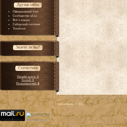
Друзья сайта
Официальный блог
Сообщество uCoz
Всё о кладах
Сибирский охотник
Tenebrosi
Знаете ли вы?
Статистика
Онлайн всего:
1
Гостей:
1
Пользователей:
0
Anomaliipoisk © 2026