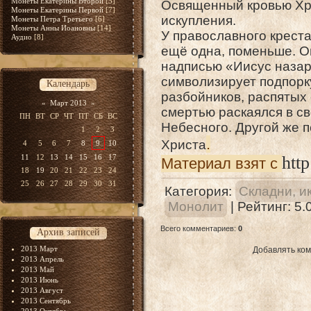
Монеты Екатерины Второй
[5]
Освященный кровью Хри
Монеты Екатерины Первой
[7]
искупления.
Монеты Петра Третьего
[6]
Монеты Анны Иоановны
[14]
У православного крест
Аудио
[8]
ещё одна, поменьше. О
надписью «Иисус назар
символизирует подпорку
Календарь
разбойников, распятых 
«
Март 2013
»
смертью раскаялся в св
ПН
ВТ
СР
ЧТ
ПТ
СБ
ВС
Небесного. Другой же п
1
2
3
.
Христа
4
5
6
7
8
9
10
11
12
13
14
15
16
17
htt
Материал взят с
18
19
20
21
22
23
24
25
26
27
28
29
30
31
Категория
:
Складни, и
Монолит
|
Рейтинг
:
5.
Всего комментариев
:
0
Архив записей
2013 Март
Добавлять ком
2013 Апрель
2013 Май
2013 Июнь
2013 Август
2013 Сентябрь