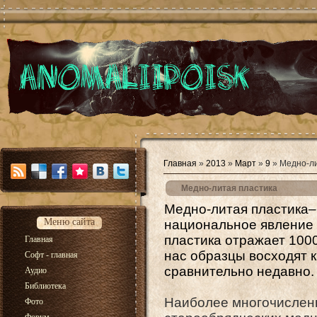
Главная
»
2013
»
Март
»
9
» Медно-ли
Медно-литая пластика
Медно-литая пластика– 
Меню сайта
национальное явление 
пластика отражает 100
Главная
нас образцы восходят к
Софт - главная
сравнительно недавно.
Аудио
Библиотека
Наиболее многочисленн
Фото