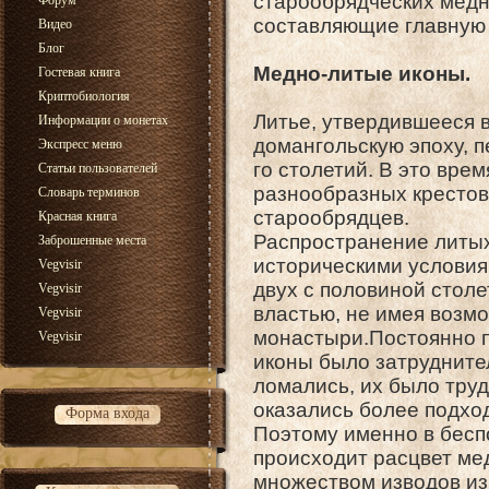
старообрядческих медно
Форум
составляющие главную 
Видео
Блог
Медно-литые иконы.
Гостевая книга
Криптобиология
Литье, утвердившееся 
Информации о монетах
домангольскую эпоху, п
Экспресс меню
го столетий. В это вре
Статьи пользователей
разнообразных крестов
Словарь терминов
старообрядцев.
Красная книга
Распространение литых
Заброшенные места
историческими условия
Vegvisir
двух с половиной стол
Vegvisir
властью, не имея возм
Vegvisir
монастыри.Постоянно 
Vegvisir
иконы было затруднител
ломались, их было тру
оказались более подхо
Форма входа
Поэтому именно в бесп
происходит расцвет ме
множеством изводов из