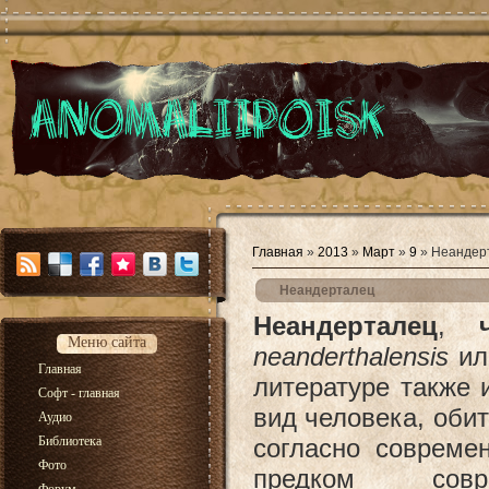
Главная
»
2013
»
Март
»
9
» Неандер
Неандерталец
Неандерталец
,
Меню сайта
neanderthalensis
ил
Главная
литературе также 
Софт - главная
вид человека, оби
Аудио
Библиотека
согласно совреме
Фото
предком совр