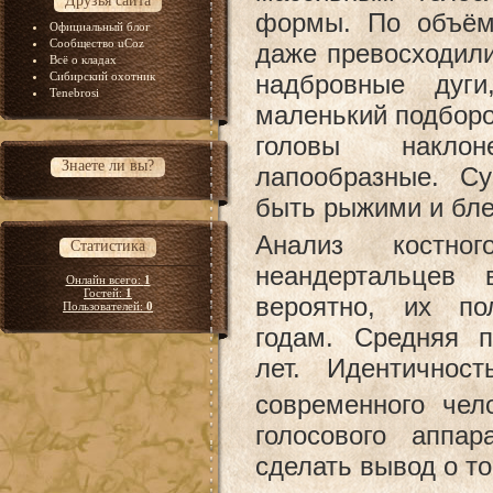
Друзья сайта
формы. По объём
Официальный блог
Сообщество uCoz
даже превосходил
Всё о кладах
Сибирский охотник
надбровные дуг
Tenebrosi
маленький подборо
головы накло
Знаете ли вы?
лапообразные. С
быть рыжими и бл
Анализ костно
Статистика
неандертальцев 
Онлайн всего:
1
Гостей:
1
вероятно, их по
Пользователей:
0
годам. Средняя п
лет. Идентичнос
современного чел
голосового аппа
сделать вывод о то