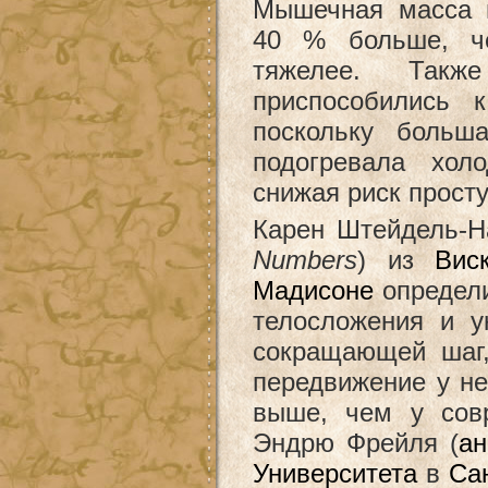
Мышечная масса 
40 % больше, 
тяжелее. Такж
приспособились
поскольку больш
подогревала хол
снижая риск прост
Карен Штейдель-Н
Numbers
) из
Вис
Мадисоне
определи
телосложения и у
сокращающей шаг,
передвижение у н
выше, чем у сов
Эндрю Фрейля (
ан
Университета
в
Са