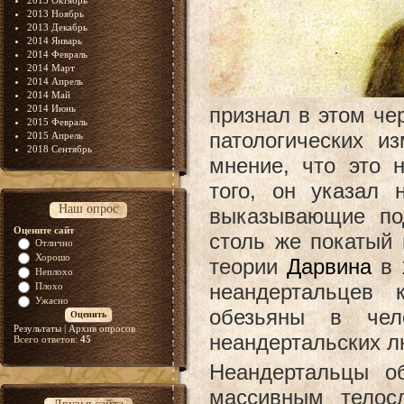
2013 Октябрь
2013 Ноябрь
2013 Декабрь
2014 Январь
2014 Февраль
2014 Март
2014 Апрель
2014 Май
признал в этом чер
2014 Июнь
2015 Февраль
патологических и
2015 Апрель
2018 Сентябрь
мнение, что это 
того, он указал 
Наш опрос
выказывающие по
Оцените сайт
столь же покатый
Отлично
Хорошо
теории
Дарвина
в
Неплохо
неандертальцев 
Плохо
Ужасно
обезьяны в чел
Результаты
|
Архив опросов
неандертальских л
Всего ответов:
45
Неандертальцы о
массивным телос