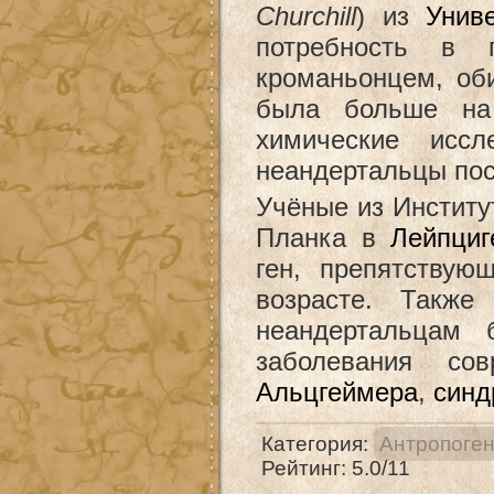
Churchill
) из
Унив
потребность в 
кроманьонцем, об
была больше на
химические иссл
неандертальцы пос
Учёные из Институ
Планка в
Лейпциг
ген, препятствую
возрасте. Также
неандертальцам 
заболевания с
Альцгеймера
,
синд
Категория
:
Антропоге
Рейтинг
:
5.0
/
11