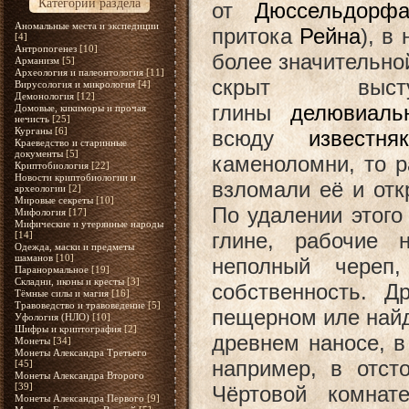
Категории раздела
от
Дюссельдорф
Аномальные места и экспедиции
притока
Рейна
), в
[4]
Антропогенез
[10]
более значительно
Арманизм
[5]
Археология и палеонтология
[11]
скрыт вы
Вирусология и микрология
[4]
Демонология
[12]
глины
делювиаль
Домовые, кикиморы и прочая
нечисть
[25]
Курганы
[6]
всюду
известня
Краеведство и старинные
документы
[5]
каменоломни, то 
Криптобиология
[22]
Новости криптобиологии и
взломали её и от
археологии
[2]
Мировые секреты
[10]
По удалении этого 
Мифология
[17]
Мифические и утерянные народы
глине, рабочие 
[14]
Одежда, маски и предметы
шаманов
[10]
неполный череп
Паранормальное
[19]
Складни, иконы и кресты
[3]
собственность. Д
Тёмные силы и магия
[16]
Травоведство и травоведение
[5]
пещерном иле найд
Уфология (НЛО)
[10]
Шифры и криптография
[2]
древнем наносе, в
Монеты
[34]
Монеты Александра Третьего
например, в отст
[45]
Монеты Александра Второго
[39]
Чёртовой комна
Монеты Александра Первого
[9]