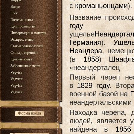
Форум
с
кроманьонцами
).
Видео
Блог
Название происхо
Гостевая книга
году
Криптобиология
ущелье
Неандерта
Информации о монетах
Экспресс меню
Германия
).
Ущел
Статьи пользователей
Неандера
, немецк
Словарь терминов
(в
1858
)
Шаафга
Красная книга
«неандерталец
Заброшенные места
Vegvisir
Первый череп не
Vegvisir
в
1829 году
. Втор
Vegvisir
военной базой на
Г
Vegvisir
неандертальскими 
Находка черепа, 
Форма входа
людей, является 
найдена в
1856