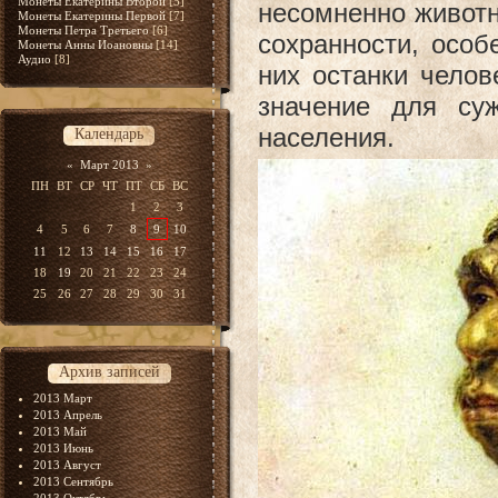
Монеты Екатерины Второй
[5]
несомненно живот
Монеты Екатерины Первой
[7]
Монеты Петра Третьего
[6]
сохранности, особ
Монеты Анны Иоановны
[14]
Аудио
[8]
них останки чело
значение для су
населения.
Календарь
«
Март 2013
»
ПН
ВТ
СР
ЧТ
ПТ
СБ
ВС
1
2
3
4
5
6
7
8
9
10
11
12
13
14
15
16
17
18
19
20
21
22
23
24
25
26
27
28
29
30
31
Архив записей
2013 Март
2013 Апрель
2013 Май
2013 Июнь
2013 Август
2013 Сентябрь