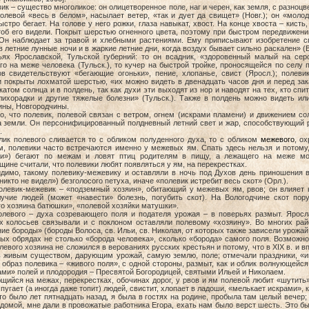
– существо многоликое: он олицетворенное поле, наг и черен, как земля, с разноц
полевой «весь в белом», насылает ветер, «так и дует да свищет» (Новг.); он «мол
стро бегает. На голове у него рожки, глаза навыкат, хвост. На конце хвоста – кисть
чтоб его видели. Покрыт шерстью огненного цвета, поэтому при быстром передвижен
 Он наблюдает за травой и хлебными растениями. Ему приписывают изобретение с
 летние лунные ночи и в жаркие летние дни, когда воздух бывает сильно раскален» (В
ьях Ярославской, Тульской губерний: то он всадник, «здоровенный малый на сер
о на меже человека (Тульск.), то кучер на быстрой тройке, проносящейся по селу 
ов свидетельствуют «бегающие огоньки», пение, хлопанье, свист (Яросл.); полевик
и покрыты лохматой шерстью, «их можно видеть в двенадцать часов дня и перед зак
катом солнца и в полдень, так как духи эти выходят из нор и наводят на тех, кто спи
лихорадки и другие тяжелые болезни» (Тульск.). Также в полдень можно видеть и
ны, Новгородчины.
о, что полевик, полевой связан с ветром, огнем (искрами пламени) и движением со
а земли. Он персонифицированный полдневный летний свет и жар, способствующий 
.
олевого сливается то с обликом полуденного духа, то с обликом
межевого
, о
м, полевики часто встречаются именно у межевых ям. Спать здесь нельзя и потому,
ки») бегают по межам и ловят птиц родителям в пищу, а лежащего на меже мог
ине считали, что полевики любят появляться у ям, на перекрестках.
 такому полевику-межевику и оставляли в ночь под Духов день приношения в п
никто не видел») безголосого петуха, иначе «полевик истребит весь скот» (Орл.).
-межевик – «подземный хозяин», обитающий у межевых ям, рвов; он влияет не 
лучие людей (может «навести» болезнь, погубить скот). На Вологодчине скот пор
о хозяина батюшки», «полевой хозяйки матушки».
олевого – духа созревающего поля и подателя урожая – в поверьях размыт. Яросл
х колосьев связывали и с поклоном оставляли полевому «хозяину». Во многих рай
ие бороды» (бороды Волоса, св. Ильи, св. Николая, от которых также зависели урожай
ых обрядах не столько «борода человека», сколько «борода» самого поля. Возможн
левого хозяина не сложился в верованиях русских крестьян и потому, что в XIX в. и в
ь живым существом, дарующим урожай, самую землю, поле; отмечали праздники, «и
образ полевика – «живого поля», с одной стороны, размыт, как и облик волнующейся 
ами» полей и плодородия – Пресвятой Богородицей, святыми Ильей и Николаем.
ийся на межах, перекрестках, обочинах дорог, у рвов и ям полевой любит «шутить»
 пугает (а иногда даже топит) людей, свистит, хлопает в ладоши, «мелькает искрами»,
ло лет пятнадцать назад, я была в гостях на родине, пробыла там целый вечер; 
домой, мне дали в провожатые работника Егора, ехать нам было верст шесть. Это бы