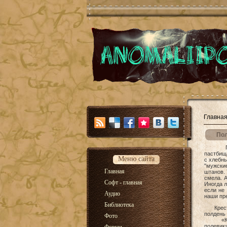
Главна
По
Полевик
пастбища
Меню сайта
с хлебны
"мужские
Главная
штанов. 
смела. А
Софт - главная
Иногда л
если не
Аудио
наши пре
Библиотека
Крестья
полдень 
Фото
«Коли в
полевик»