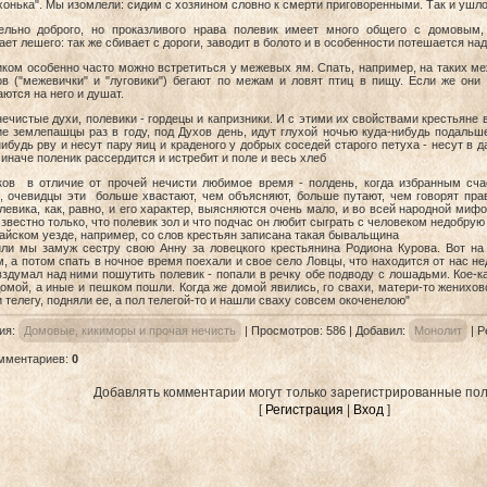
онька". Мы изомлели: сидим с хозяином словно к смерти приговоренными. Так и ушло
ельно доброго, но проказливого нрава полевик имеет много общего с домовым,
ет лешего: так же сбивает с дороги, заводит в болото и в особенности потешается н
ком особенно часто можно встретиться у межевых ям. Спать, например, на таких ме
ов ("межевички" и "луговики") бегают по межам и ловят птиц в пищу. Если же они
ются на него и душат.
нечистые духи, полевики - гордецы и капризники. И с этими их свойствами крестьяне
е землепашцы раз в году, под Духов день, идут глухой ночью куда-нибудь подальше
ибудь рву и несут пару яиц и краденого у добрых соседей старого петуха - несут в д
 иначе поленик рассердится и истребит и поле и весь хлеб
ков в отличие от прочей нечисти любимое время - полдень, когда избранным счас
, очевидцы эти больше хвастают, чем объясняют, больше путают, чем говорят прав
левика, как, равно, и его характер, выясняются очень мало, и во всей народной миф
звестно только, что полевик зол и что подчас он любит сыграть с человеком недобрую
ском уезде, например, со слов крестьян записана такая бывальщина
или мы замуж сестру свою Анну за ловецкого крестьянина Родиона Курова. Вот на 
, а потом спать в ночное время поехали и свое село Ловцы, что находится от нас не
вздумал над ними пошутить полевик - попали в речку обе подводу с лошадьми. Кое-к
омой, а иные и пешком пошли. Когда же домой явились, го свахи, матери-то женихово
 телегу, подняли ее, а пол телегой-то и нашли сваху совсем окоченелою"
ия
:
Домовые, кикиморы и прочая нечисть
|
Просмотров
: 586 |
Добавил
:
Монолит
|
Р
омментариев
:
0
Добавлять комментарии могут только зарегистрированные пол
[
Регистрация
|
Вход
]