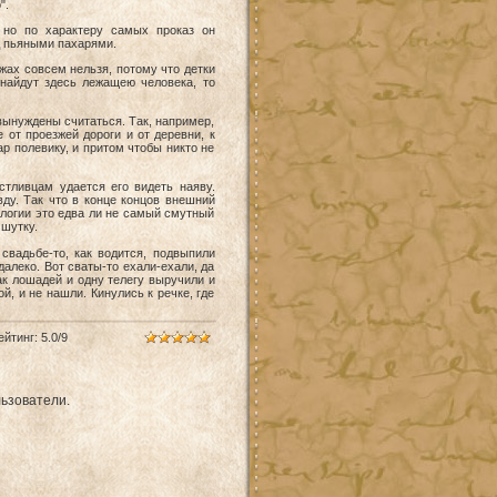
".
 но по характеру самых проказ он
ад пьяными пахарями.
жах совсем нельзя, потому что детки
 найдут здесь лежащею человека, то
 вынуждены считаться. Так, например,
 oт проезжей дороги и oт деревни, к
ар полевику, и притом чтобы никто не
тливцам удается его видеть наяву.
ду. Так что в конце концов внешний
ологии это едва ли не самый смутный
 шутку.
свадьбе-то, как водится, подвыпили
далеко. Boт сваты-то ехали-ехали, да
ак лошадей и одну телегу выручили и
й, и не нашли. Кинулись к речке, где
ейтинг
:
5.0
/
9
ьзователи.