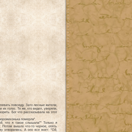
певать повсюду. Зато лесные жители,
их голос. Те же, кто видел, уверяли,
орить. Бог что рассказывала на этот
о сюрожихонька померла".
й, что я такое слышала"" Только я
". Потом вышло что-то черное, опять
у отворились. А оно все воет: "Ой,