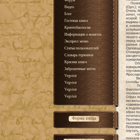
Форум
Полевик 
Видео
(Орл.); 
Очень бы
Блог
хочет, 
искрой.
Гостевая книга
видимы в
в повер
Криптобиология
уснувшег
полевик
Информации о монетах
лешего 
перед за
Экспресс меню
разные 
Статьи пользователей
Орловщи
Очевидн
Словарь терминов
расцвет
пожаром
Красная книга
Облик п
поверья
Заброшенные места
«лугови
Ярославщ
Vegvisir
Видимо,
(«чтобы 
Vegvisir
Полевик
Vegvisir
благопо
«полевог
Vegvisir
Образ п
несжаты
«завиван
в подобн
образ по
почитат
Форма входа
Поэтому 
«хозяев
Появляющ
плутать,
«Это бы
поехала 