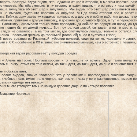
версты полторы, вдруг видим, что недалеко от нас в стороне, в мелком лесочке, разл
о человек. Мы оба смотрим в ту сторону и вдруг видим, что из лесу к нам какой-т
аша запнулась об этот шар и запуталась. Мы видим, что этот шар рассыпается на 
ак не бывало, будто кто нарочно их обрубил. Мы до такой степени оба с работн
ть. Кой-как одну завертку кушаком привязали, а другую оглоблю работник держал в ру
работник привязал и другую завертку, и доехали до Большого Двора, а тут и перекрест
 Работнику наказывали только меня проводить да сейчас же вернуться назад, да где 
 не пошел бы он домой ночью... Вот поутру, идя домой, он зашел и на то место, 
 следу не оказалось, а на том месте, где споткнулась лошадь, только и остался с
 сила – полевики грелись да говенькой [головней] в нас и пустили» (Новг.).
твовании из Рязанской губернии полевой, сидя на кочке, «ковыряет» лапти. В
ми в XIX и особенно в XX в. записано значительно меньше, чем о встречах с лешими
озерская вдова рассказывает у колодца соседке.
я у Алены на Горке. Пропали коровы, - я и пошла их искать. Вдруг такой ветер хв
сь я - вижу: стоит кто-то в белом, да так и дует, да так и дует, да еще и присвистнет.
е и обсказывает.
в белом видела, значит, "полевой" это у орловских и новгородских знающих людей,
 хлебные поля, имеет тело черное, как земля: глаза у него разноцветные; вмесю в
шапки и одежды нет никакой.
ю их много (толкуют там) на каждую деревню дадено по четыре полевика.