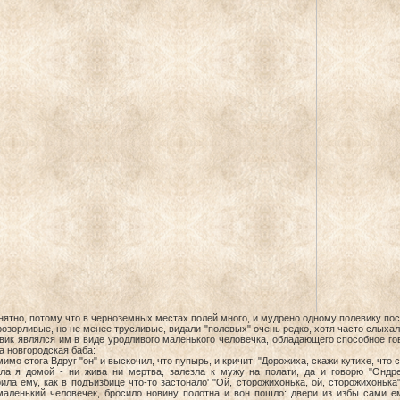
нятно, потому что в черноземных местах полей много, и мудрено одному полевику пос
озорливые, но не менее трусливые, видали "полевых" очень редко, хотя часто слыхали 
вик являлся им в виде уродливого маленького человечка, обладающего способное гов
а новгородская баба:
мимо стога Вдруг "он" и выскочил, что пупырь, и кричит: "Дорожиха, скажи кутихе, чт
ла я домой - ни жива ни мертва, залезла к мужу на полати, да и говорю "Ондре
ила ему, как в подъизбице что-то застонало' "Ой, сторожихонька, ой, сторожихонька
маленький человечек, бросило новину полотна и вон пошло: двери из избы сами ем