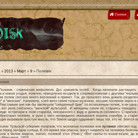
Главная
я
»
2013
»
Март
»
9
» Полевик
левик
 - славянская мифология. Дух храниель полей. Когда начинали расчищать ле
 и новые угодья, конечно, немедленно входили в соприкосновение с другими "малы
м полем связано много верований и примет. Так, до прошлого века дожило разделе
" и "женские". Например, хлеб-жито сеяли только мужчины, несшие посевное зерно в
Тем самым они как-бы заключали "священный брак" со вспаханным полем, и ни одна
 вот репа считалась "женской" культурой. И женщины сеяли ее, стараясь передать
юди встречали в поле старичка, невзрачного с виду и донельзя сопливого. Старичок 
 брезговал человек, в руке у него неожиданно оказывался кошель серебра, а стари
дки выражали простую мысль, что Земля щедро одаривает лишь тех, кто не боится в
не Тульской губернии полагали, что мохнатые полевики или
луговики
обитают под 
и перед заходом солнца. В это время они опасны, могут «навеять на человека болезнь
 белом видела, значит, полевой это» (Новг.); «Вот сваты-то ехали-ехали, да в
 [Максимов, 1903].