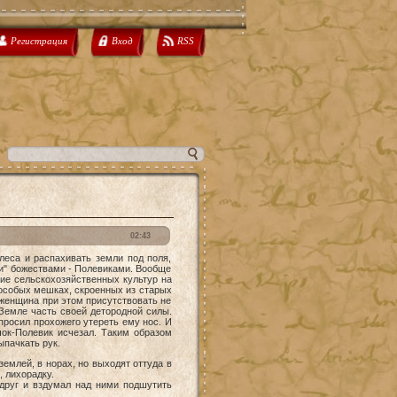
Регистрация
Вход
RSS
02:43
са и распахивать земли под поля,
ми" божествами - Полевиками. Вообще
ние сельскохозяйственных культур на
 особых мешках, скроенных из старых
 женщина при этом присутствовать не
 Земле часть своей детородной силы.
просил прохожего утереть ему нос. И
чок-Полевик исчезал. Таким образом
ыпачкать рук.
землей, в норах, но выходят оттуда в
, лихорадку.
друг и вздумал над ними подшутить