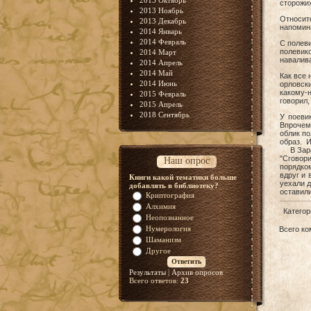
2013 Октябрь
сторожих
2013 Ноябрь
Относит
2013 Декабрь
напомина
2014 Январь
2014 Февраль
С полеви
полевик
2014 Март
навалива
2014 Апрель
2014 Май
Как все 
2014 Июнь
орловски
какому-н
2015 Февраль
говорил,
2015 Апрель
2018 Сентябрь
У поеви
Впрочем
облик по
образ. И
В Зарай
"Сговор
Наш опрос
порядком
вдруг и 
Книги какой тематики больше
уехали д
добавлять в библиотеку?
оставили
Криптография
Алхимия
Категор
Неопознанное
Нумерология
Всего к
Шаманизм
Другое
Результаты
|
Архив опросов
Всего ответов:
23