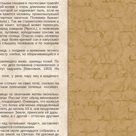
ветными глазами и «волосами-травой»
одой мужик с очень длинными ногами.
, которой он поднимает пыль, если не
ии кажется человеку промелькнувшей
пиртных напитков. Полевики бывают
олог.). Так же стремителен полевик и
ом коне», который может переехать
перед пожаром (Яросл,); о появлении
и, луговики, колодезники похожи на
атом солнца. Опасно спать человеку
т, еще более крепкий сон и напускают
ли слышать полевиков и по поверьям
лнца, с полднем и временем летнего
росту хлебов, но оборачивающийся и
храняющего межи, границы полей. По
 что дети полевиков («межевички» и
ут задушить [Максимов, 1903]. На
оле, у рвов: пару яиц и краденого
столько на само поле, сколько на
учали попечению полевых «хозяев»,
авцы по окончании жатвы несколько
онах России этот обряд именовался
, плодородие). Очевидно, что колосья
о, что более или менее определенный
плоть до начала XX в. они продолжали
менины» Земли, приносили ей дары.
нивы, а с другой – оттеснен другими
 над путниками: «водит», заставляет
 кидается головешками.
часов около двенадцати собралась и
ло зимой, на Святках. Не доезжая до