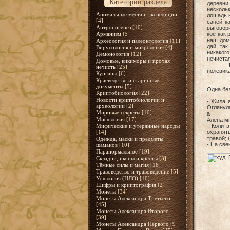
Категории раздела
деревни 
нескольк
Аномальные места и экспедиции
лошадь н
[4]
саней к
Антропогенез
[10]
выговори
Арманизм
[5]
кое-как 
наш дом.
Археология и палеонтология
[11]
дай, так
Вирусология и микрология
[4]
никакого
Демонология
[12]
нечистая
Домовые, кикиморы и прочая
В повес
нечисть
[25]
полевика
Курганы
[6]
Краеведство и старинные
документы
[5]
Одна бел
Криптобиология
[22]
Новости криптобиологии и
- Жила 
археологии
[2]
Оглянула
Мировые секреты
[10]
а
Мифология
[17]
Алена мн
Мифические и утерянные народы
- Коли 
[14]
охранять
травой; 
Одежда, маски и предметы
- На све
шаманов
[10]
Паранормальное
[19]
Складни, иконы и кресты
[3]
Тёмные силы и магия
[16]
Травоведство и травоведение
[5]
Уфология (НЛО)
[10]
Шифры и криптография
[2]
Монеты
[34]
Монеты Александра Третьего
[45]
Монеты Александра Второго
[39]
Монеты Александра Первого
[9]