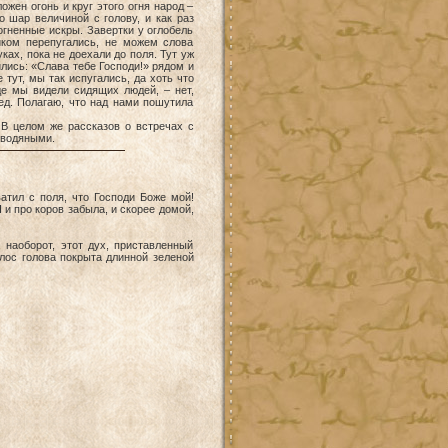
ожен огонь и круг этого огня народ –
о шар величиной с голову, и как раз
огненные искры. Завертки у оглобель
иком перепугались, не можем слова
ках, пока не доехали до поля. Тут уж
ились: «Слава тебе Господи!» рядом и
тут, мы так испугались, да хоть что
где мы видели сидящих людей, – нет,
лед. Полагаю, что над нами пошутила
 целом же рассказов о встречах с
, водяными.
атил с поля, что Господи Боже мой!
 Я и про коров забыла, и скорее домой,
 наоборот, этот дух, приставленный
олос голова покрыта длинной зеленой