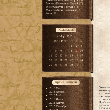
Монеты Екатерины Второй
[5]
Монеты Екатерины Первой
[7]
Монеты Петра Третьего
[6]
Монеты Анны Иоановны
[14]
Аудио
[8]
Календарь
«
Март 2013
»
ПН
ВТ
СР
ЧТ
ПТ
СБ
ВС
1
2
3
4
5
6
7
8
9
10
11
12
13
14
15
16
17
18
19
20
21
22
23
24
25
26
27
28
29
30
31
Архив записей
Это и по
2013 Март
менее пр
2013 Апрель
что поле
2013 Май
счет одн
2013 Июнь
- Шла я 
Прибежа
2013 Август
проговор
2013 Сентябрь
словно 