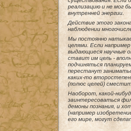
существования. Если 
реализацию и не мог 
внутренней энергии.
Действие этого закон
наблюдении многочисле
Мы постоянно натыкае
целями. Если например
выдающиеся научные о
ставит им цель - впо
подчиняться планируем
перестанут заниматься
каких-то второстепенн
(полюс целей) сместит
Наоборот, какой-нибу
заинтересоваться фил
демоны познания, и хо
(например изобретение
его мире, могут сдел