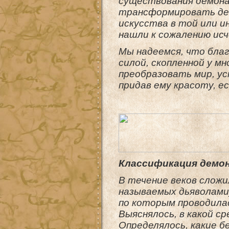
существования демона
трансформировать дем
искусства в той или и
нашли к сожалению исч
Мы надеемся, что бла
силой, скопленной у м
преобразовать мир, ус
придав ему красоту, 
Классификация демо
В течение веков сложи
называемых дьяволами)
по которым проводила
Выяснялось, в какой ср
Определялось, какие б