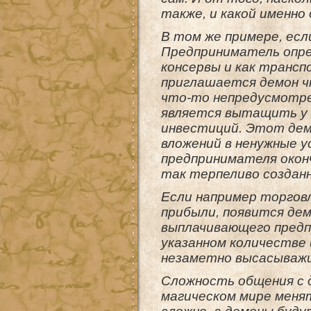
также, и какой именно
В том же примере, есл
Предприниматель опре
консервы и как транс
приглашается демон ч
что-то непредусмотре
является вытащить у 
инвестиций. Этот дем
вложений в ненужные у
предпринимателя окон
так терпеливо созданн
Если например торгов
прибыли, появится дем
выплачивающего предп
указанном количестве 
незаметно высасыважщ
Сложность общения с 
магическом мире меня