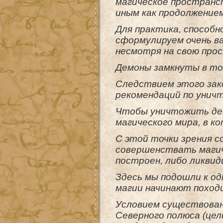
магическое пространст
иным как продолжением
Для практика, способн
сформулируем очень в
несмотря на свою прос
Демоны замкнуты в том
Следствием этого зак
рекомендаций по унич
Чтобы уничтожить дем
магического мира, в к
С этой точки зрения 
совершенствать магич
построен, либо ликвид
Здесь мы подошли к од
магии начинают походи
Условием существовани
Северного полюса (цел