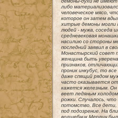
демоны-духи не имеют 
либо материализовался
человеческое мясо, чт
которое он затем вды
хитрые демоны могли 
людей - мужа, соседа 
средневековая монашка
насилию со стороны ме
последний заявил в св
Монастырский совет п
женщина быть уверена
признаков, отличающих
проник инкубус, то все
даже спящий рядом муж
часто оказывается от
кажется железным. Он 
веет ледяным холодом
рожки. Случалось, что
потомство. Все дети, 
под подозрение. На бл
волшебник Мерлин был 