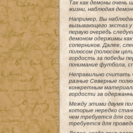
Так как демоны очень 
жизни, наблюдая демо
Например, Вы наблюда
вызывающего экстаз у
первую очередь следуе
демоном одержимы как
соперников. Далее, сл
полюсом (полюсом цел
гордость за победы п
понимание футбола, с
Неправильно считать 
разные Северные полюс
конкретным материаль
гордости за одержанн
Между этими двумя по
которые нередко стан
чем требуется для со
требуется для провед