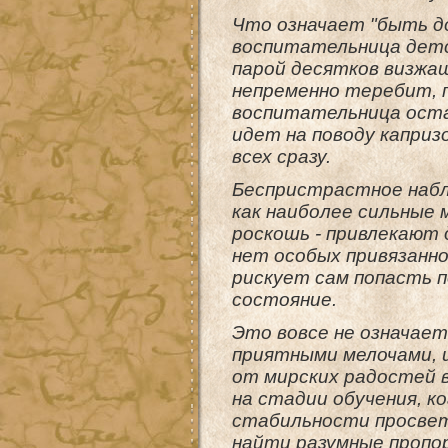
Что означает "быть д
воспитательница детс
парой десятков визжащ
непременно теребит, п
воспитательница оста
идет на поводу каприз
всех сразу.
Беспристрастное наблю
как наиболее сильные м
роскошь - привлекают д
нет особых привязанно
рискует сам попасть 
состояние.
Это вовсе не означает
приятными мелочами, 
от мирских радостей 
на стадии обучения, 
стабильности просвет
найти разумные пропор