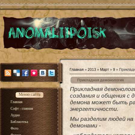
Главная
»
2013
»
Март
»
9
» Приклад
Прикладная демонология
Прикладная демонолог
Меню сайта
создания и общения с д
демона может быть ра
Главная
энергетичности.
Софт - главная
Аудио
Мы разделим людей на 
Библиотека
демонами -
Фото