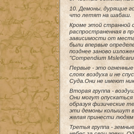
10. Демоны, дурящие г
что летят на шабаш.
Кроме этой странной 
распространенная в пр
зависимости от мест
были впервые определен
позднее заново излож
"Compendium Msleficarum
Первые - это огненные
слоях воздуха и не сп
Суда.Они не имеют ник
Вторая группа - возду
Они могут опускаться 
образуя физические те
эти демоны колышут в
желая принести людям
Третья группа - земны
небес за свои грехи. О