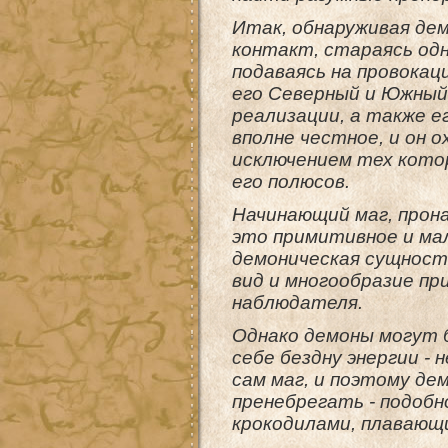
Итак, обнаруживая дем
контакт, стараясь од
подаваясь на провокац
его Северный и Южный 
реализации, а также е
вполне честное, и он 
исключением тех кото
его полюсов.
Начинающий маг, прона
это примитивное и мал
демоническая сущност
вид и многообразие пр
наблюдателя.
Однако демоны могут 
себе бездну энергии - 
сам маг, и поэтому де
пренебрегать - подобно
крокодилами, плавающ