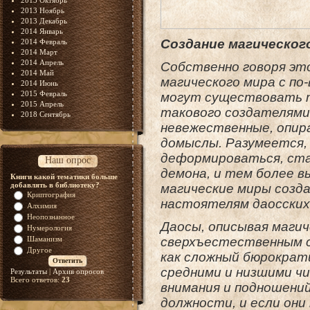
2013 Октябрь
2013 Ноябрь
2013 Декабрь
2014 Январь
Создание магическог
2014 Февраль
2014 Март
2014 Апрель
Собственно говоря это
2014 Май
магического мира с по
2014 Июнь
2015 Февраль
могут существовать т
2015 Апрель
такового создателями
2018 Сентябрь
невежественные, опир
домыслы. Разумеется,
деформироваться, ста
Наш опрос
демона, и тем более в
Книги какой тематики больше
добавлять в библиотеку?
магические миры созд
Криптография
настоятелям даосских
Алхимия
Неопознанное
Даосы, описывая маги
Нумерология
Шаманизм
сверхъестественным с
Другое
как сложный бюрократ
средними и низшими ч
Результаты
|
Архив опросов
Всего ответов:
23
внимания и подношений
должности, и если они