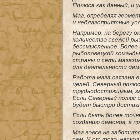
Полюса как данный, и 
Маг, определяя геоме
и неблагоприятные ус
Например, на берегу о
количество свежей рыб
бессмысленное. Более
рыболовецкой команды 
страны и сети магазин
для деятельности демо
Работа мага связана в
целей. Северный полю
труднодостижимым, за
Если Северный полюс д
будет быстро достигн
Если быть более точны
созданию демонов, а п
Маг вовсе не заботит
сам. И от того, наско