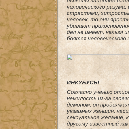
дьяволы наиболее таи
человеческого разума,
страстями, хитростью
человек, то они ярост
убивают прикосновени
дел не имеет, нельзя 
боятся человеческого 
ИНКУБУСЫ
Согласно учению отцов
немилость из-за своег
демоном, он продолжа
уязвимых женщин, наси
сексуальное желание, 
другому известный как