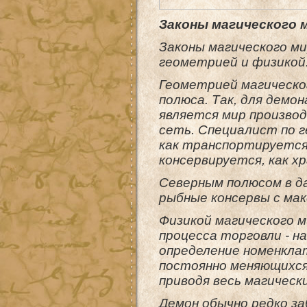
Законы магического 
Законы магического м
геометрией и физикой
Геометрией магическо
полюса. Так, для дем
является мир производ
сеть. Специалист по г
как транспортируется,
консервируется, как х
Северным полюсом в да
рыбные консервы с ма
Физикой магического 
процесса торговли - н
определение номенкла
постоянно меняющихся
приводя весь магическ
Демон обычно редко з