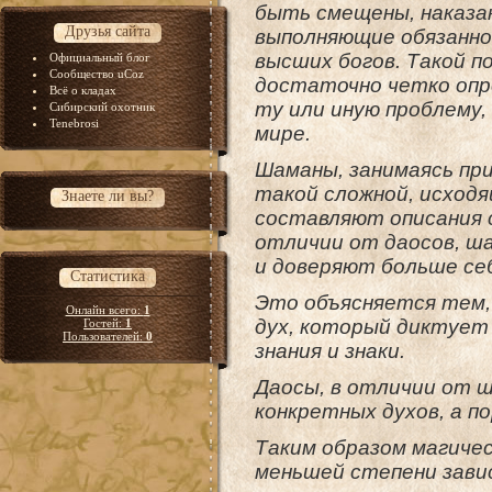
быть смещены, наказан
Друзья сайта
выполняющие обязанно
высших богов. Такой п
Официальный блог
Сообщество uCoz
достаточно четко опр
Всё о кладах
ту или иную проблему,
Сибирский охотник
Tenebrosi
мире.
Шаманы, занимаясь при
такой сложной, исходя
Знаете ли вы?
составляют описания с
отличии от даосов, ш
и доверяют больше се
Статистика
Это объясняется тем,
Онлайн всего:
1
дух, который диктует
Гостей:
1
Пользователей:
0
знания и знаки.
Даосы, в отличии от ш
конкретных духов, а п
Таким образом магиче
меньшей степени зави