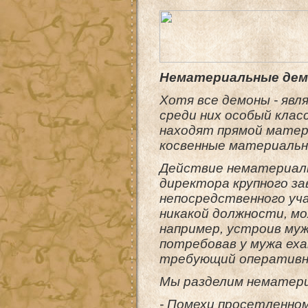
Нематериальные де
Хотя все демоны - явл
среди них особый клас
находят прямой матер
косвенные материальн
Действие нематериаль
директора крупного за
непосредственного уча
никакой должности, мо
например, устроив муж
потребовав у мужа ех
требующий оперативн
Мы разделим нематери
- Помехи просетленно