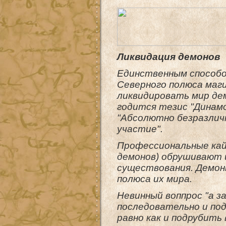
Ликвидация демонов
Единственным способо
Северного полюса маги
ликвидировать мир де
годится тезис "Динамо
"Абсолютно безразличн
участие".
Профессиональные ка
демонов) обрушивают ц
существования. Демон
полюса их мира.
Невинный воппрос "а з
последовательно и по
равно как и подрубить 