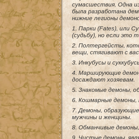
сумасшествия. Одна и
была разработана дем
нижние легионы демоно
1. Парки (Fates), или
(судьбу), но если это 
2. Полтергейсты, кот
вещи, стягивают с вас
3. Инкубусы и суккубу
4. Марширующие демон
досаждают хозяевам.
5. Знакомые демоны, о
6. Кошмарные демоны, 
7. Демоны, образующиес
мужчины и женщины.
8. Обманчивые демоны,
9. Чистые демоны, яв