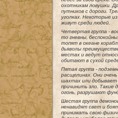
охотникам ловушки. Др
путников с дороги. Тр
уголках. Некоторые и
живут среди людей.
Четвертая группа - вод
то гневны, беспокойны
топят в океане корабл
дьяволы преимуществен
местах и ведут относи
обитают в сухой сред
Пятая группа - подзем
расщелинах. Они очень
шахтах или добывает 
причинить зло. Такие
огонь, разрушают фун
Шестая группа демонов
ненавидят свет и боят
принимать свою физич