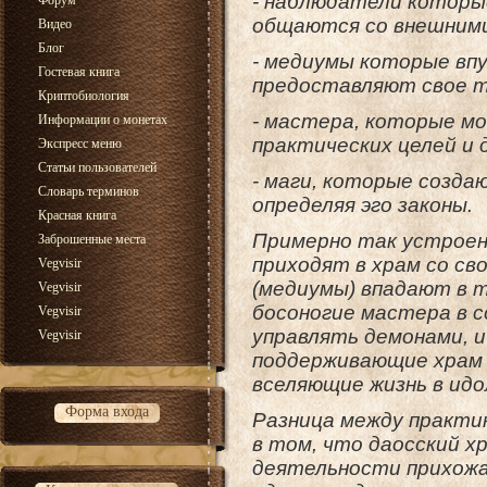
- наблюдатели которы
Форум
общаются со внешними
Видео
Блог
- медиумы которые впу
Гостевая книга
предоставляют свое т
Криптобиология
- мастера, которые м
Информации о монетах
практических целей и 
Экспресс меню
Статьи пользователей
- маги, которые созда
Словарь терминов
определяя эго законы.
Красная книга
Примерно так устроен 
Заброшенные места
приходят в храм со св
Vegvisir
(медиумы) впадают в т
Vegvisir
босоногие мастера в 
Vegvisir
управлять демонами, и
Vegvisir
поддерживающие храм к
вселяющие жизнь в идо
Форма входа
Разница между практи
в том, что даосский 
деятельности прихожан