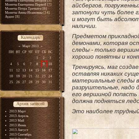
Монеты Екатерины Второй
[5]
айсбергов, погруженны
Монеты Екатерины Первой
[7]
Монеты Петра Третьего
[6]
затонули чуть более г
Монеты Анны Иоановны
[14]
Аудио
[8]
и могут быть абсолютн
наличии.
Предметом прикладной
Календарь
демонами, которая ос
«
Март 2013
»
следы - только вершин
ПН
ВТ
СР
ЧТ
ПТ
СБ
ВС
хорошо понятны и кон
1
2
3
4
5
6
7
8
9
10
Тренируясь, маг созда
11
12
13
14
15
16
17
оставляя никаких сущ
18
19
20
21
22
23
24
материальные следы в
25
26
27
28
29
30
31
разруштельные, надо 
его вершиной попасть
должна подняться ледо
Архив записей
Это наиболее трудный
2013 Март
2013 Апрель
2013 Май
2013 Июнь
2013 Август
2013 Сентябрь