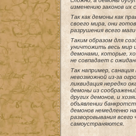
сложно, а демоны буду
изменению законов их 
Так как демоны как п
своего мира, они гото
разрушения всего маги
Таким образом для соз
уничтожить весь мир 
демонами, которые, хо
не совпадает с ожидан
Так например, санация
невозможной из-за огр
ликвидация нередко ок
демоны из соображени
других демонов, и хоз
объявлении банкротств
демонов немедленно н
разворовывания всего 
самоустраняются.