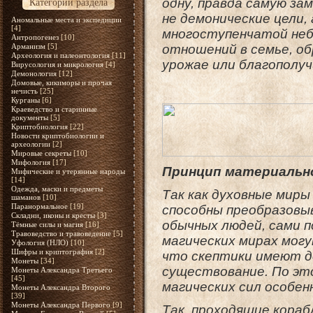
одну, правда самую за
Категории раздела
не демонические цели, 
Аномальные места и экспедиции
[4]
многоступенчатой небе
Антропогенез
[10]
Арманизм
[5]
отношений в семье, об
Археология и палеонтология
[11]
урожае или благополу
Вирусология и микрология
[4]
Демонология
[12]
Домовые, кикиморы и прочая
нечисть
[25]
Курганы
[6]
Краеведство и старинные
документы
[5]
Криптобиология
[22]
Новости криптобиологии и
археологии
[2]
Мировые секреты
[10]
Мифология
[17]
Принцип материальн
Мифические и утерянные народы
[14]
Одежда, маски и предметы
Так как духовные миры
шаманов
[10]
Паранормальное
[19]
способны преобразовы
Складни, иконы и кресты
[3]
обычных людей, сами п
Тёмные силы и магия
[16]
Травоведство и травоведение
[5]
магических мирах мог
Уфология (НЛО)
[10]
Шифры и криптография
[2]
что скептики имеют д
Монеты
[34]
существование. По эт
Монеты Александра Третьего
[45]
магических сил особен
Монеты Александра Второго
[39]
Монеты Александра Первого
[9]
Так, проходящие кораб