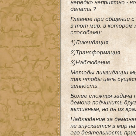
нередко неприятно - н
делать ?
Главное при общении с
в тот мир, в котором
способами:
1)Ликвидация
2)Трансформация
3)Наблюдение
Методы ликвидации мы
так чтобы цель сущес
ценность.
Более сложная задача
демона подчинить дру
активным, но он из вр
Наблюдение за демонам
не впускается в мир н
его деятельность прио