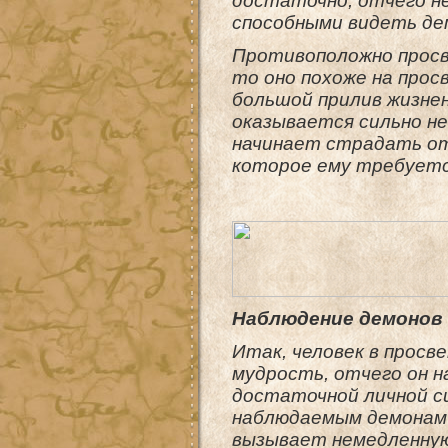
достаточно, отчего н
способными видеть де
Противоположно просв
то оно похоже на прос
большой прилив жизнен
оказывается сильно не
начинает страдать от
которое ему требуетс
Наблюдение демонов
Итак, человек в прос
мудрость, отчего он 
достаточной личной с
наблюдаемым демонам 
вызывает немедленную