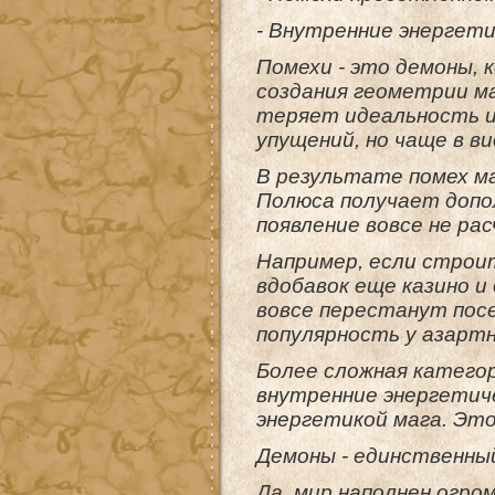
- Внутренние энергет
Помехи - это демоны,
создания геометрии ма
теряет идеальность и
упущений, но чаще в в
В результате помех м
Полюса получает доп
появление вовсе не ра
Например, если строи
вдобавок еще казино и
вовсе перестанут пос
популярность у азартн
Более сложная катего
внутренние энергетиче
энергетикой мага. Это
Демоны - единственны
Да, мир наполнен огро