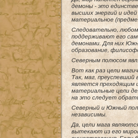
демоны - это единств
высших энергий и идей
материальное (предмет
Следовательно, любом
поддерживают его сам
демонами. Для них Южн
образование, филисофс
Северным полюсом явл
Вот как раз цели маги
Так, маг, преуспевший
является преходящим 
материальные цели де
на это следует обрат
Северный и Южный пол
независимы.
Да, цели мага являют
вытекают из его миров