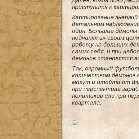
Далее, когда ясно рас
приступить к картиров
Картирование энергий 
детальном наблюдении
один. Большие демоны 
подчиняя их своим цел
работу на больших дем
самих себя, и при неб
демонов становятся а
Так, огромный футбол
количеством демонов 
могут и отойти от фу
при перспективе зараб
политиков или при пер
квартала.