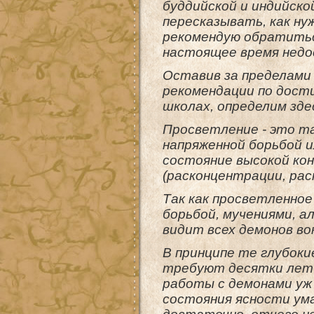
буддийской и индийско
пересказывать, как н
рекомендую обратитьс
настоящее время недо
Оставив за пределами
рекомендации по дост
школах, определим зде
Просветление - это та
напряженной борьбой 
состояние высокой ко
(расконцентрации, рас
Так как просветленное
борьбой, мучениями, а
видит всех демонов во
В принципе те глубоки
требуют десятки лет 
работы с демонами уж
состояния ясности ума